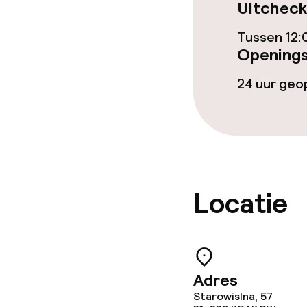
Uitcheck
Bar
Tussen 12:
Openings
24 uur ge
Eet- en drinkd
Ontbijtbuffet
Roomservice
Locatie
Schoonmaakvo
Wasfaciliteit
Adres
Wasservice
Starowislna, 57