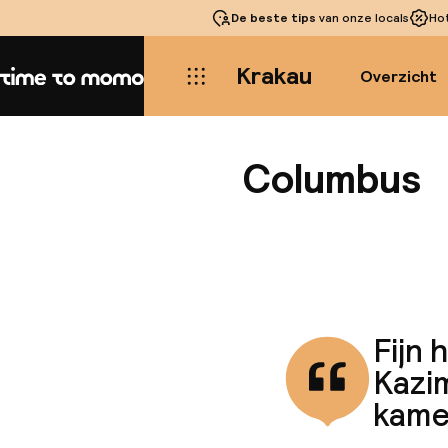
De beste tips
van onze locals
Ho
Krakau
Overzicht
Home
Columbus
Fijn 
Kazim
kamer