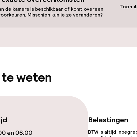
Toon 4
n de kamers is beschikbaar of komt overeen
voorkeuren. Misschien kun je ze veranderen?
llness
 te weten
Terras
ijd
Belastingen
00 en 06:00
BTW is altijd inbegre
gelegenheden