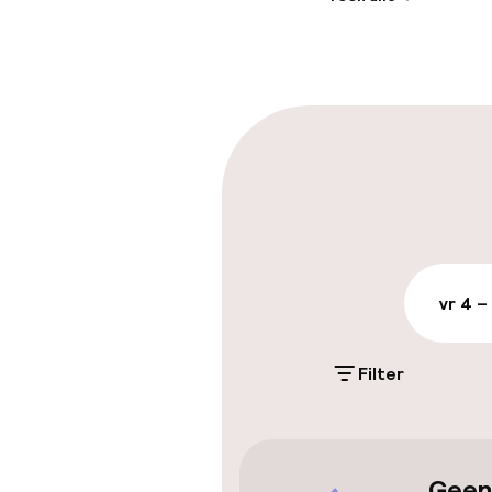
Receptie: 24 
Vroeg uitchec
Parkeren & mob
Parkeergelege
terrein (buite
PLN 40,00 per da
vr 4 –
Openbaar par
Filter
Toegankelijkhe
Overal rolstoe
Geen