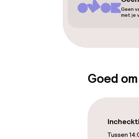
Lift
Geen va
met je 
Zwemmen & we
Massage
Goed om
Entertainment
Betaalde wifi
Tuin
Incheckt
Tussen 14:
Eet- en drink