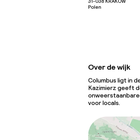
31-038
KRAKOW
Polen
Zakelijke facili
Conferentier
Vergaderruim
Over de wijk
Beleid
Columbus ligt in de
Overal rookvri
Kazimierz geeft d
onweerstaanbare s
voor locals.