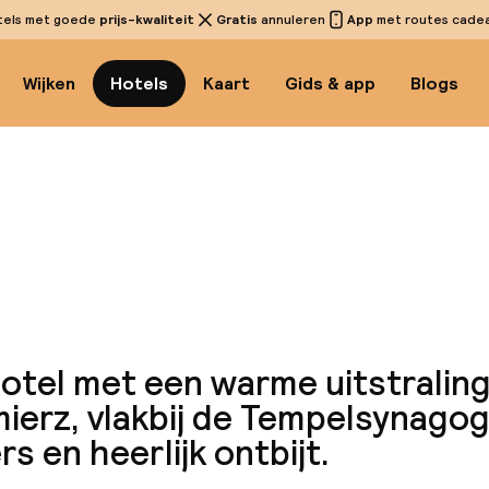
tels met goede
prijs-kwaliteit
Gratis
annuleren
App
met routes cadeau
Wijken
Hotels
Kaart
Gids & app
Blogs
Bekijk
hotel met een warme uitstraling
ierz, vlakbij de Tempelsynago
s en heerlijk ontbijt.