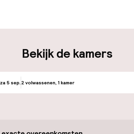
uur geopend
Meertalige med
ken mogelijk
Bagageruimte
iliteit
Bekijk de kamers
nheid op eigen
Luchthavenshut
n)
Transferservice
g
 za 5 sep.
2 volwassenen, 1 kamer
Update beschikba
keren
id
ltoegankelijk
 exacte overeenkomsten