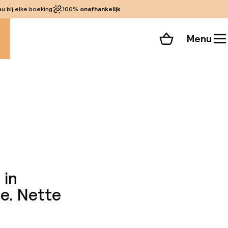
 bij elke boeking
100%
onafhankelijk
Menu
Winkelmand
Bekijk de kamers
 alle 42 foto’s
 in
ge. Nette