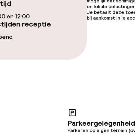
mogelijk dat sommig
tijd
en lokale belastingen
Je betaalt deze toe
00 en 12:00
bij aankomst in je a
tijden receptie
opend
iensten
orzieningen
en (wasmachine)
Parkeergelegenheid
Parkeren op eigen terrein (o