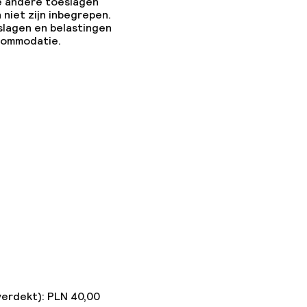
e andere toeslagen
 niet zijn inbegrepen.
slagen en belastingen
ccommodatie.
verdekt): PLN 40,00