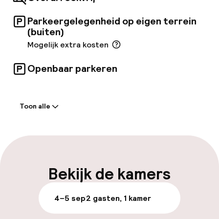
Parkeergelegenheid op eigen terrein
(buiten)
Mogelijk extra kosten
Openbaar parkeren
Welkom
Toon alle
Receptie: 24 uur geopend
Laat uitchecken mogelijk
Meertalige medewerkers
Bekijk de kamers
Bagageruimte
4–5 sep
2 gasten, 1 kamer
Parkeren & mobiliteit