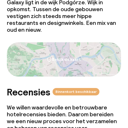
Galaxy ligt in de wijk Podgórze. Wijk in
opkomst. Tussen de oude gebouwen
Roomservice
vestigen zich steeds meer hippe
restaurants en designwinkels. Een mix van
oud en nieuw.
Dieetopties
Speciale dieetopties
Bekijk de kaart
Faciliteiten en diensten voor kinderen
Kinderzwembad
Recensies
Kinderclub
Binnenkort beschikbaar
Babysitservice
We willen waardevolle en betrouwbare
hotelrecensies bieden. Daarom bereiden
we een nieuw proces voor het verzamelen
Schoonmaakvoorzieningen