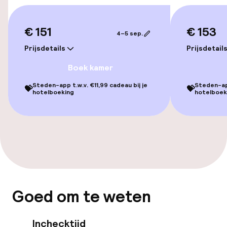
Overal rolstoeltoegankelijk
Lift
€ 151
€ 153
4–5 sep.
Voor toegankelijkheid
Prijsdetails
Prijsdetail
geoptimaliseerde kamers beschikbaar
Boek kamer
Steden-app t.w.v. €11,99 cadeau bij je
Steden-app
💝
💝
Kamers
hotelboeking
hotelboek
Voor toegankelijkheid
geoptimaliseerde kamers beschikbaar
Kamers voor rokers beschikbaar
Zwemmen & wellness
Goed om te weten
Zoetwater binnenzwembad
Inchecktijd