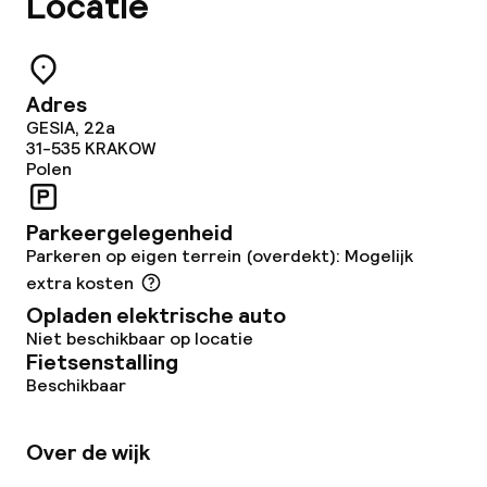
Locatie
Betaalde wifi
TV lounge
Adres
GESIA, 22a
Eet- en drinkgelegenheden
31-535
KRAKOW
Polen
Restaurant
Parkeergelegenheid
Bar
Parkeren op eigen terrein (overdekt): Mogelijk
extra kosten
Opladen elektrische auto
Eet- en drinkdiensten
Niet beschikbaar op locatie
Fietsenstalling
Ontbijtbuffet
Beschikbaar
Lunch à la carte
Over de wijk
Diner à la carte