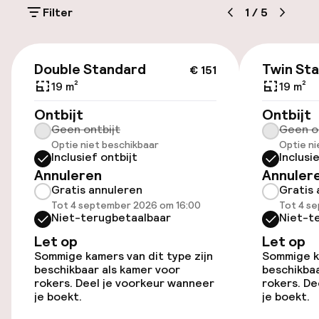
Filter
1
/
5
Parkeergelegenheid op eigen terrein
(buiten)
€ 151
Mogelijk extra kosten
Double Standard
Twin St
€ 151
19 m²
19 m²
Parkeerservice
Ontbijt
Ontbijt
Geen ontbijt
Geen o
Openbaar parkeren
Optie niet beschikbaar
Optie ni
Inclusief ontbijt
Inclusi
Luchthavenshuttle
Annuleren
Annuler
Gratis annuleren
Gratis 
Transferservice
Tot 4 september 2026 om 16:00
Tot 4 s
Niet-terugbetaalbaar
Niet-t
Fietsenstalling
Let op
Let op
Sommige kamers van dit type zijn
Sommige ka
beschikbaar als kamer voor
beschikbaa
rokers. Deel je voorkeur wanneer
rokers. De
Toegankelijkheid
je boekt.
je boekt.