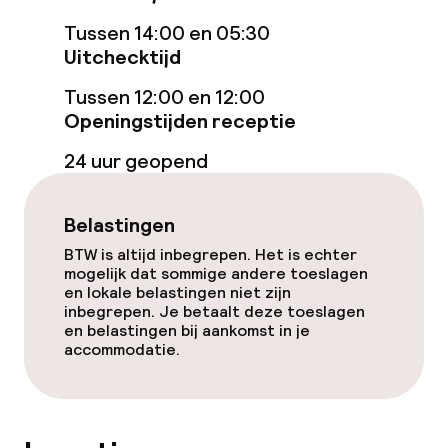
Kinderzwembad
Tussen 14:00 en 05:30
Stoombad
Uitchecktijd
Tussen 12:00 en 12:00
Turks stoombad (hamam)
Openingstijden receptie
Spacentrum
24 uur geopend
Spa behandelingen
Belastingen
Massage
BTW is altijd inbegrepen. Het is echter
mogelijk dat sommige andere toeslagen
en lokale belastingen niet zijn
Schoonheidssalon
inbegrepen. Je betaalt deze toeslagen
en belastingen bij aankomst in je
Fitnessruimte / gym
accommodatie.
Entertainment