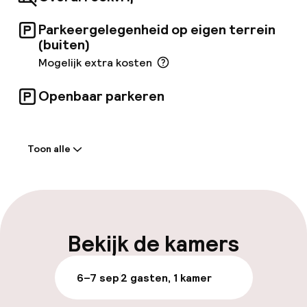
Parkeergelegenheid op eigen terrein
(buiten)
Mogelijk extra kosten
Openbaar parkeren
Welkom
Toon alle
Receptie: 24 uur geopend
Laat uitchecken mogelijk
Meertalige medewerkers
Bekijk de kamers
Bagageruimte
6–7 sep
2 gasten, 1 kamer
Parkeren & mobiliteit