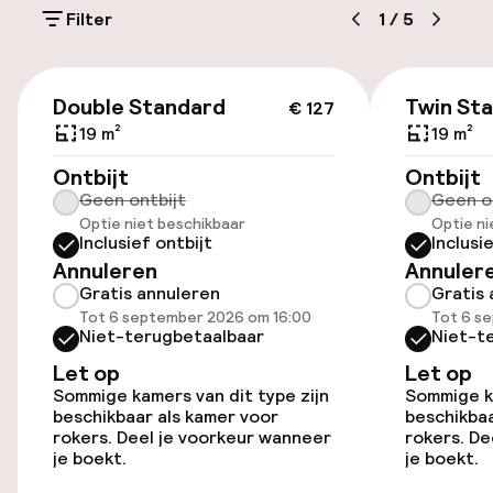
Filter
1
/
5
Parkeergelegenheid op eigen terrein
(buiten)
€ 127
Mogelijk extra kosten
Double Standard
Twin St
€ 127
19 m²
19 m²
Parkeerservice
Ontbijt
Ontbijt
Geen ontbijt
Geen o
Openbaar parkeren
Optie niet beschikbaar
Optie ni
Inclusief ontbijt
Inclusi
Luchthavenshuttle
Annuleren
Annuler
Gratis annuleren
Gratis 
Transferservice
Tot 6 september 2026 om 16:00
Tot 6 s
Niet-terugbetaalbaar
Niet-t
Fietsenstalling
Let op
Let op
Sommige kamers van dit type zijn
Sommige ka
beschikbaar als kamer voor
beschikbaa
rokers. Deel je voorkeur wanneer
rokers. De
Toegankelijkheid
je boekt.
je boekt.