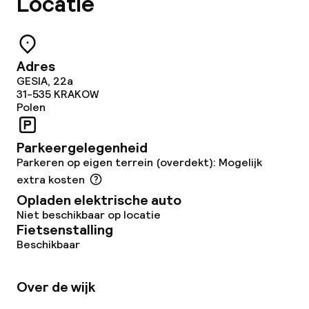
Locatie
Betaalde wifi
TV lounge
Adres
GESIA, 22a
Eet- en drinkgelegenheden
31-535
KRAKOW
Polen
Restaurant
Parkeergelegenheid
Bar
Parkeren op eigen terrein (overdekt): Mogelijk
extra kosten
Opladen elektrische auto
Eet- en drinkdiensten
Niet beschikbaar op locatie
Fietsenstalling
Ontbijtbuffet
Beschikbaar
Lunch à la carte
Over de wijk
Diner à la carte