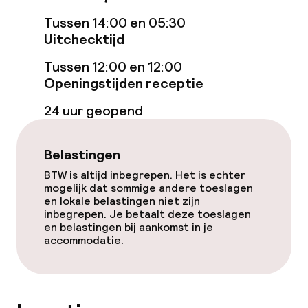
Kinderzwembad
Tussen 14:00 en 05:30
Stoombad
Uitchecktijd
Tussen 12:00 en 12:00
Turks stoombad (hamam)
Openingstijden receptie
Spacentrum
24 uur geopend
Spa behandelingen
Belastingen
Massage
BTW is altijd inbegrepen. Het is echter
mogelijk dat sommige andere toeslagen
en lokale belastingen niet zijn
Schoonheidssalon
inbegrepen. Je betaalt deze toeslagen
en belastingen bij aankomst in je
Fitnessruimte / gym
accommodatie.
Entertainment