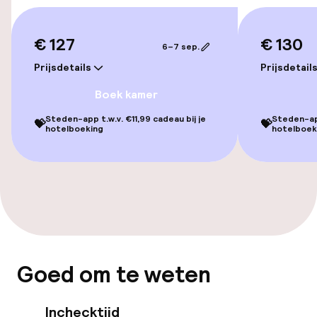
Overal rolstoeltoegankelijk
Lift
€ 127
€ 130
6–7 sep.
Voor toegankelijkheid
Prijsdetails
Prijsdetail
geoptimaliseerde kamers beschikbaar
Boek kamer
Steden-app t.w.v. €11,99 cadeau bij je
Steden-app
💝
💝
Kamers
hotelboeking
hotelboek
Voor toegankelijkheid
geoptimaliseerde kamers beschikbaar
Kamers voor rokers beschikbaar
Zwemmen & wellness
Goed om te weten
Zoetwater binnenzwembad
Inchecktijd