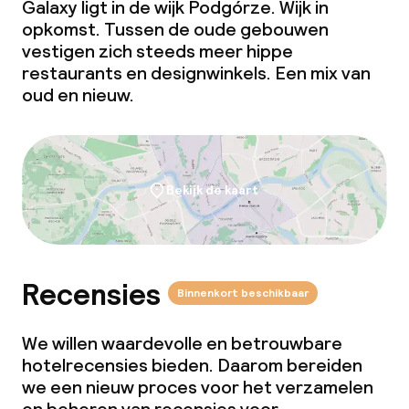
Galaxy ligt in de wijk Podgórze. Wijk in
opkomst. Tussen de oude gebouwen
Roomservice
vestigen zich steeds meer hippe
restaurants en designwinkels. Een mix van
oud en nieuw.
Dieetopties
Speciale dieetopties
Bekijk de kaart
Faciliteiten en diensten voor kinderen
Kinderzwembad
Recensies
Kinderclub
Binnenkort beschikbaar
Babysitservice
We willen waardevolle en betrouwbare
hotelrecensies bieden. Daarom bereiden
we een nieuw proces voor het verzamelen
Schoonmaakvoorzieningen