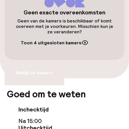
Lift
Geen exacte overeenkomsten
Geen van de kamers is beschikbaar of komt
overeen met je voorkeuren. Misschien kun je
Entertainment
ze veranderen?
Gratis wifi
Toon 4 uitgesloten kamers
Eet- en drinkgelegenheden
Bekijk de kamers
Restaurant
Bar
Goed om te weten
Eet- en drinkdiensten
Inchecktijd
Na 15:00
Ontbijtbuffet
Uitchecktijd