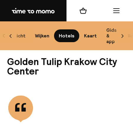
Home
Winkelmand
Menu
Kr
Gids
Overzicht
Wijken
Hotels
Kaart
&
Bl
Scroll naar links
Scrol
app
B
Golden Tulip Krakow City
Center
Bekijk alle
best
Reisi
We