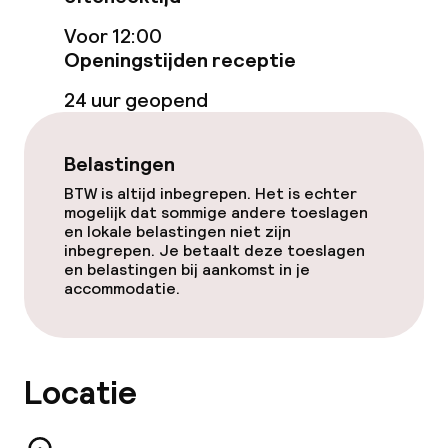
Lunch à la carte
Voor 12:00
Openingstijden receptie
Roomservice
24 uur geopend
Dieetopties
Belastingen
Glutenvrije opties
BTW is altijd inbegrepen. Het is echter
mogelijk dat sommige andere toeslagen
en lokale belastingen niet zijn
Vegetarische opties
inbegrepen. Je betaalt deze toeslagen
en belastingen bij aankomst in je
accommodatie.
Schoonmaakvoorzieningen
Wasservice
Locatie
Zakelijke faciliteiten