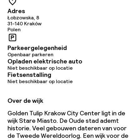
Conferentieruimte
Adres
Łobzowska, 8
Vergaderruimte
31-140
Kraków
Polen
Beleid
Parkeergelegenheid
Openbaar parkeren
Overal rookvrij
Opladen elektrische auto
Niet beschikbaar op locatie
Fietsenstalling
Niet beschikbaar op locatie
Over de wijk
Golden Tulip Krakow City Center ligt in de
wijk Stare Miasto. De Oude stad ademt
historie. Veel gebouwen dateren van voor
de Tweede Wereldoorlog. Een wijk voor de