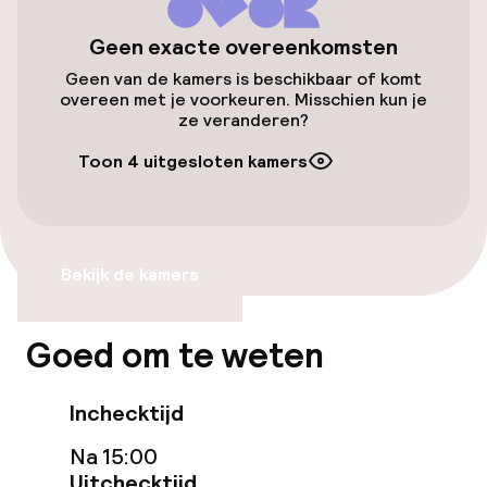
Lift
Geen exacte overeenkomsten
Geen van de kamers is beschikbaar of komt
overeen met je voorkeuren. Misschien kun je
Entertainment
ze veranderen?
Gratis wifi
Toon 4 uitgesloten kamers
Eet- en drinkgelegenheden
Bekijk de kamers
Restaurant
Bar
Goed om te weten
Eet- en drinkdiensten
Inchecktijd
Na 15:00
Ontbijtbuffet
Uitchecktijd