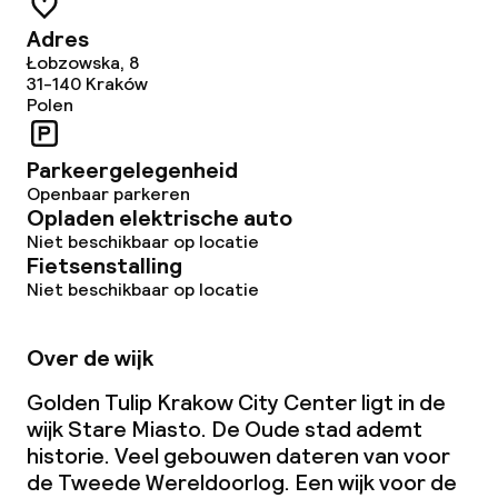
Conferentieruimte
Adres
Łobzowska, 8
Vergaderruimte
31-140
Kraków
Polen
Beleid
Parkeergelegenheid
Openbaar parkeren
Overal rookvrij
Opladen elektrische auto
Niet beschikbaar op locatie
Fietsenstalling
Niet beschikbaar op locatie
Over de wijk
Golden Tulip Krakow City Center ligt in de
wijk Stare Miasto. De Oude stad ademt
historie. Veel gebouwen dateren van voor
de Tweede Wereldoorlog. Een wijk voor de