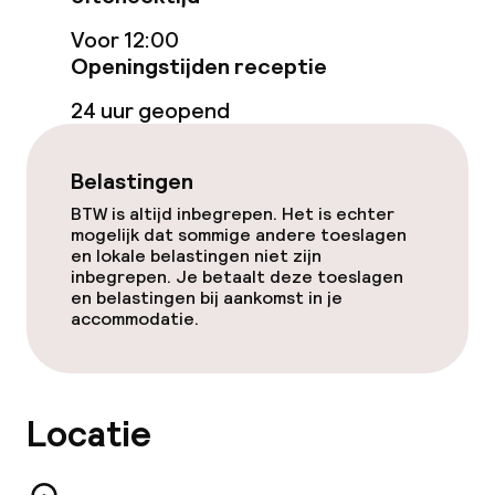
Lunch à la carte
Voor 12:00
Openingstijden receptie
Roomservice
24 uur geopend
Dieetopties
Belastingen
Glutenvrije opties
BTW is altijd inbegrepen. Het is echter
mogelijk dat sommige andere toeslagen
en lokale belastingen niet zijn
Vegetarische opties
inbegrepen. Je betaalt deze toeslagen
en belastingen bij aankomst in je
accommodatie.
Schoonmaakvoorzieningen
Wasservice
Locatie
Zakelijke faciliteiten