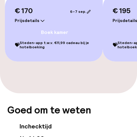
€ 170
€ 195
6–7 sep.
Kamers
Prijsdetails
Prijsdetail
Boek kamer
Familiekamers beschikbaar
Steden-app t.w.v. €11,99 cadeau bij je
Steden-app
💝
💝
hotelboeking
hotelboek
Zwemmen & wellness
Fitnessruimte / gym
Entertainment
Gratis wifi
Goed om te weten
Tuin
Inchecktijd
Terras