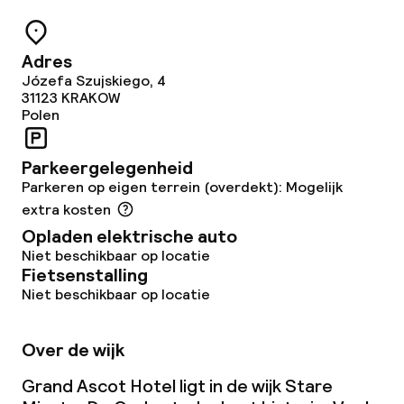
Schoonmaakvoorzieningen
Adres
Wasservice
Józefa Szujskiego, 4
31123
KRAKOW
Polen
Zakelijke faciliteiten
Parkeergelegenheid
Conferentieruimte
Parkeren op eigen terrein (overdekt): Mogelijk
extra kosten
Vergaderruimte
Opladen elektrische auto
Niet beschikbaar op locatie
Fietsenstalling
Beleid
Niet beschikbaar op locatie
Overal rookvrij
Over de wijk
Grote huisdieren toegestaan (meer
Grand Ascot Hotel ligt in de wijk Stare
dan 5 kg)