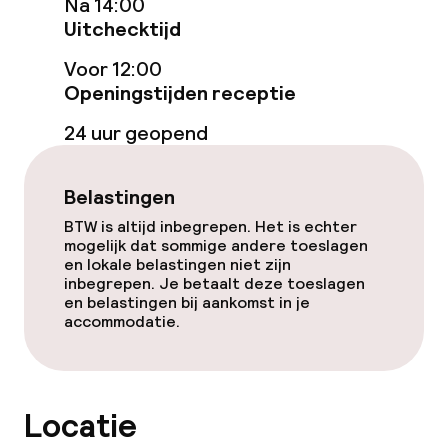
Na 14:00
Uitchecktijd
Eet- en drinkgelegenheden
Voor 12:00
Openingstijden receptie
Restaurant
24 uur geopend
Bar
Belastingen
Eet- en drinkdiensten
BTW is altijd inbegrepen. Het is echter
mogelijk dat sommige andere toeslagen
en lokale belastingen niet zijn
Ontbijtbuffet
inbegrepen. Je betaalt deze toeslagen
en belastingen bij aankomst in je
Lunch à la carte
accommodatie.
Diner à la carte
Roomservice
Locatie