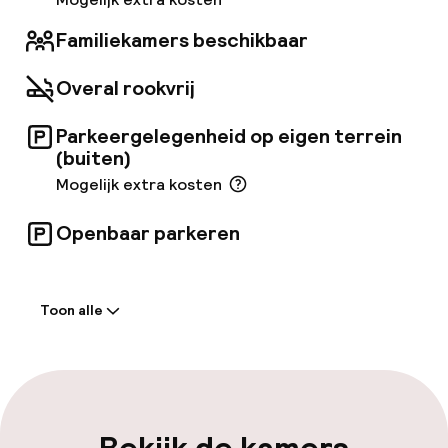
luchthaventransferdienst aan. Dankzij de
functionele vergaderruimtes is deze
Familiekamers beschikbaar
accommodatie een perfecte plaats voor
zakenreizigers. Een bedrag kan worden
Overal rookvrij
aangerekend voor sommige van deze services.
Parkeergelegenheid op eigen terrein
(buiten)
Mogelijk extra kosten
Openbaar parkeren
Welkom
Toon alle
Receptie: 24 uur geopend
Bagageruimte
Parkeren & mobiliteit