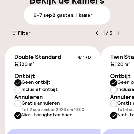
Bekijk de kamers
Parkeergelegenheid op eigen terrein
6–7 sep
2 gasten, 1 kamer
(buiten)
Mogelijk extra kosten
Filter
1
/
5
Openbaar parkeren
€ 170
Luchthavenshuttle
Double Standard
Twin St
€ 170
20 m²
20 m²
Transferservice
Ontbijt
Ontbijt
Geen ontbijt
Geen o
Fietsen beschikbaar
Inclusief ontbijt
Inclusi
Annuleren
Annuler
Gratis annuleren
Gratis 
Toegankelijkheid
Tot 2 september 2026 om 10:00
Tot 6 s
Niet-terugbetaalbaar
Niet-t
Overal rolstoeltoegankelijk
Lift