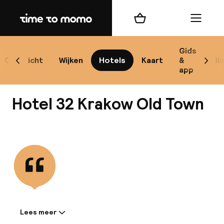
Home
Winkelmand
Menu
Kr
Gids
Overzicht
Wijken
Hotels
Kaart
&
Bl
Scroll naar links
Scrol
app
B
Hotel 32 Krakow Old Town
Bekijk alle
best
Reisi
We
Lees meer
Informatie gedeeld door de