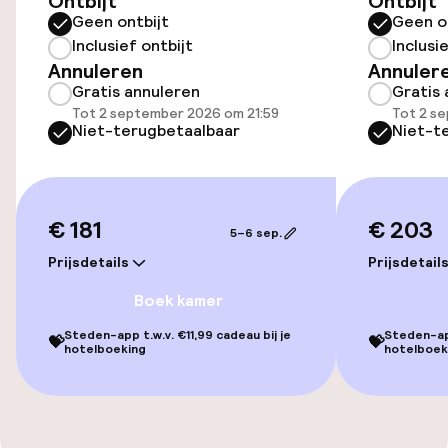
Ontbijt
Ontbijt
Geen ontbijt
Geen o
Inclusief ontbijt
Inclusi
Toegankelijkheid
Annuleren
Annuler
Gratis annuleren
Gratis 
Lift
Tot 2 september 2026 om 21:59
Tot 2 s
Niet-terugbetaalbaar
Niet-t
Entertainment
Gratis wifi
€ 181
€ 203
5–6 sep.
Prijsdetails
Prijsdetail
Eet- en drinkgelegenheden
Boek kamer
Restaurant
Steden-app t.w.v. €11,99 cadeau bij je
Steden-app
💝
💝
hotelboeking
hotelboek
Schoonmaakvoorzieningen
Wasservice