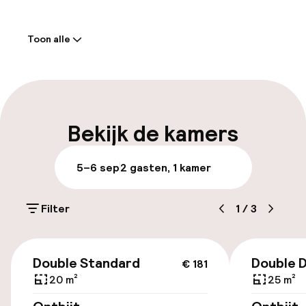
Welkom
Toon alle
Receptie: 24 uur geopend
Bagageruimte
Parkeren & mobiliteit
Bekijk de kamers
Parkeergelegenheid op eigen terrein
5–6 sep
2 gasten, 1 kamer
(buiten)
PLN 110,00 per dag
Filter
1
/
3
Openbaar parkeren
€ 181
Luchthavenshuttle
Double Standard
Double 
€ 181
20 m²
25 m²
Fietsverhuur