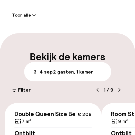
Welkom
Toon alle
Receptie: 24 uur geopend
Vroeg inchecken mogelijk
Vroeg uitchecken mogelijk
Bekijk de kamers
Laat uitchecken mogelijk
3–4 sep
2 gasten, 1 kamer
Bagageruimte
Filter
1
/
9
Parkeren & mobiliteit
€ 209
Parkeergelegenheid op eigen terrein
Double Queen Size Bed
Room St
€ 209
(buiten)
7 m²
9 m²
Gratis parkeren
Ontbijt
Ontbijt