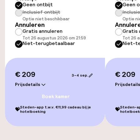
Geen ontbijt
Geen o
Parkeerservice
Inclusief ontbijt
Inclusi
Optie niet beschikbaar
Optie ni
Openbaar parkeren
Annuleren
Annuler
Gratis annuleren
Gratis 
Luchthavenshuttle
Tot 26 augustus 2026 om 21:59
Tot 26 a
Niet-terugbetaalbaar
Niet-t
Transferservice
Fietsenstalling
€ 209
€ 209
3–4 sep.
Fietsverhuur
Prijsdetails
Prijsdetail
Fietsen beschikbaar
Boek kamer
Steden-app t.w.v. €11,99 cadeau bij je
Steden-app
💝
💝
hotelboeking
hotelboek
Toegankelijkheid
Overal rolstoeltoegankelijk