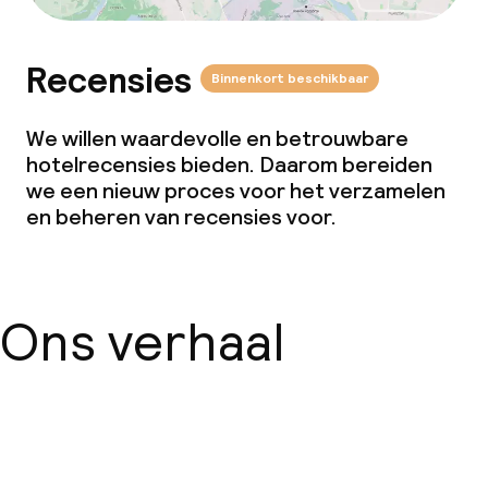
Glutenvrije opties
Recensies
Binnenkort beschikbaar
Vegetarische opties
We willen waardevolle en betrouwbare
Schoonmaakvoorzieningen
hotelrecensies bieden. Daarom bereiden
we een nieuw proces voor het verzamelen
Wasservice
en beheren van recensies voor.
Zakelijke faciliteiten
Ons verhaal
Conferentieruimte
Vergaderruimte
Over ons
Beleid