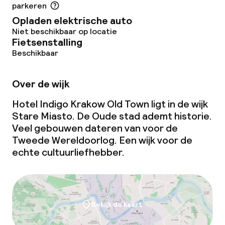
parkeren
Ontbijt à la carte
Opladen elektrische auto
Niet beschikbaar op locatie
Ontbijt geserveerd aan tafel
Fietsenstalling
Beschikbaar
Lunchbuffet
Over de wijk
Lunch à la carte
Hotel Indigo Krakow Old Town ligt in de wijk
Lunch, vast menu
Stare Miasto. De Oude stad ademt historie.
Veel gebouwen dateren van voor de
Diner à la carte
Tweede Wereldoorlog. Een wijk voor de
echte cultuurliefhebber.
Diner, vast menu
Roomservice
Bekijk de kaart
Dieetopties