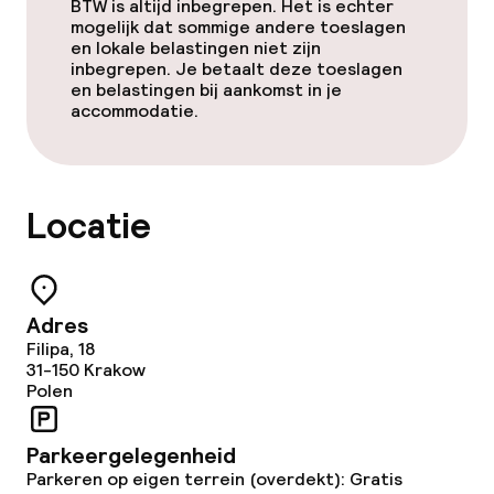
Gratis wifi
BTW is altijd inbegrepen. Het is echter
mogelijk dat sommige andere toeslagen
en lokale belastingen niet zijn
Zonneterras
inbegrepen. Je betaalt deze toeslagen
en belastingen bij aankomst in je
Casino
accommodatie.
Eet- en drinkgelegenheden
Locatie
Restaurant
Bar
Adres
Bar met dakterras
Filipa, 18
31-150
Krakow
Polen
Eet- en drinkdiensten
Parkeergelegenheid
Ontbijtbuffet
Parkeren op eigen terrein (overdekt): Gratis