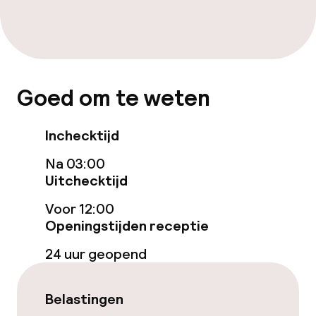
Lift
Voor toegankelijkheid
geoptimaliseerde kamers beschikbaar
Goed om te weten
Kamers
Inchecktijd
Voor toegankelijkheid
geoptimaliseerde kamers beschikbaar
Na 03:00
Uitchecktijd
Zwemmen & wellness
Voor 12:00
Openingstijden receptie
Fitnessruimte / gym
24 uur geopend
Entertainment
Belastingen