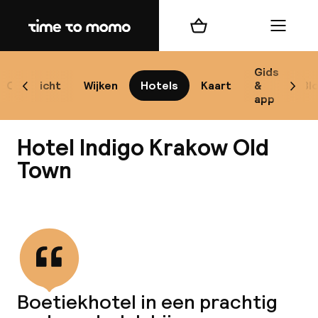
Home
Winkelmand
Menu
Kr
Gids
Overzicht
Wijken
Hotels
Kaart
&
Bl
Scroll naar links
Scrol
app
B
Hotel Indigo Krakow Old
Town
Bekijk alle
best
Reisi
We
Boetiekhotel in een prachtig