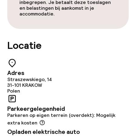
inbegrepen. Je betaalt deze toeslagen
en belastingen bij aankomst in je
Schoonmaakvoorzieningen
accommodatie.
Wasservice
Locatie
Zakelijke faciliteiten
Conferentieruimte
Adres
Vergaderruimte
Straszewskiego, 14
31-101
KRAKOW
Polen
Beleid
Parkeergelegenheid
Overal rookvrij
Parkeren op eigen terrein (overdekt): Mogelijk
extra kosten
Opladen elektrische auto