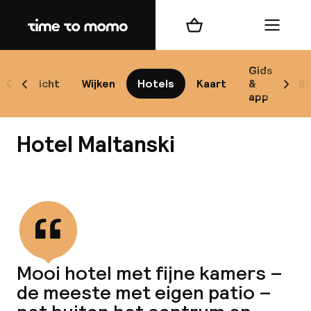
Home
Winkelmand
Menu
Kr
Gids
Overzicht
Wijken
Hotels
Kaart
&
Bl
Scroll naar links
Scrol
app
B
Hotel Maltanski
Bekijk alle
best
Reisi
Mooi hotel met fijne kamers –
de meeste met eigen patio –
We