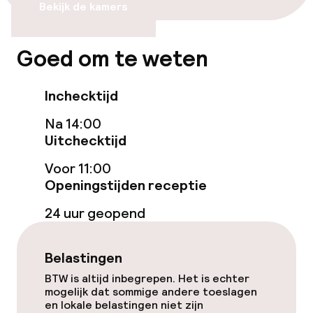
Entertainment
Bekijk de kamers
Gratis wifi
Goed om te weten
Tuin
Inchecktijd
Terras
Na 14:00
Uitchecktijd
Eet- en drinkgelegenheden
Voor 11:00
Restaurant
Openingstijden receptie
24 uur geopend
Bar
Belastingen
Eet- en drinkdiensten
BTW is altijd inbegrepen. Het is echter
mogelijk dat sommige andere toeslagen
Roomservice
en lokale belastingen niet zijn