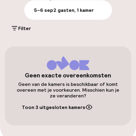
Parkeren & mobiliteit
5–6 sep
2 gasten, 1 kamer
Parkeergelegenheid op eigen terrein
(buiten)
Filter
Mogelijk extra kosten
Openbaar parkeren
Luchthavenshuttle
Geen exacte overeenkomsten
Transferservice
Geen van de kamers is beschikbaar of komt
overeen met je voorkeuren. Misschien kun je
ze veranderen?
Zwemmen & wellness
Toon 3 uitgesloten kamers
Spa behandelingen