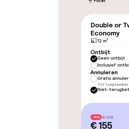
Filter
Toegankelijkhe
Double or T
Lift
Economy
12 m²
Zwemmen & we
Ontbijt
Geen ontbijt
Inclusief ontbi
Massage
Annuleren
Gratis annule
Tot 1 september
Entertainment
Niet-terugbet
Gratis wifi
€ 178
-13%
Tuin
€ 155