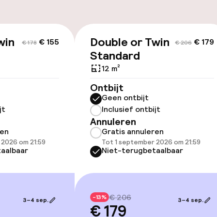
id
win
Double or Twin
€ 155
€ 179
€ 178
€ 206
Standard
12 m²
llness
Ontbijt
Geen ontbijt
jt
Inclusief ontbijt
Annuleren
ren
Gratis annuleren
 2026 om 21:59
Tot 1 september 2026 om 21:59
aalbaar
Niet-terugbetaalbaar
Terras
€ 206
-13%
3–4 sep.
3–4 sep.
€ 179