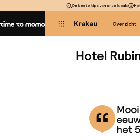
De beste tips
van onze locals
Ho
Krakau
Overzicht
Home
Hotel Rubi
Mooi 
eeuw
het 