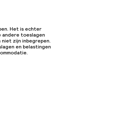
pen. Het is echter
e andere toeslagen
 niet zijn inbegrepen.
slagen en belastingen
ccommodatie.
n toegestaan
ten of andere
egestaan