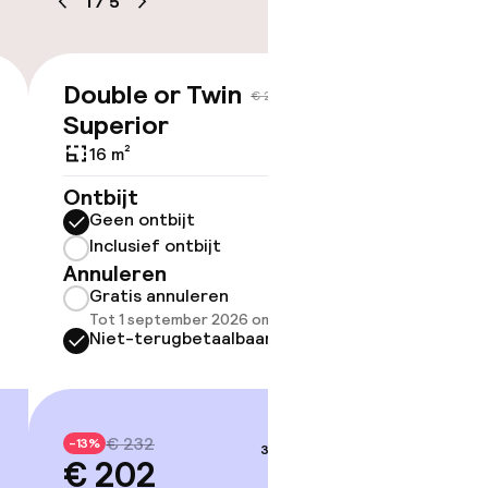
1
/
5
Double or Twin
Suite
€ 202
€ 232
Superior
1 m²
16 m²
Ontbijt
Geen 
Ontbijt
Inclus
Geen ontbijt
Annule
Inclusief ontbijt
Grati
Annuleren
Tot 1 
Gratis annuleren
Niet-
Tot 1 september 2026 om 21:59
Niet-terugbetaalbaar
€ 2
-13%
€ 24
€ 232
-13%
3–4 sep.
€ 202
Prijsdetai