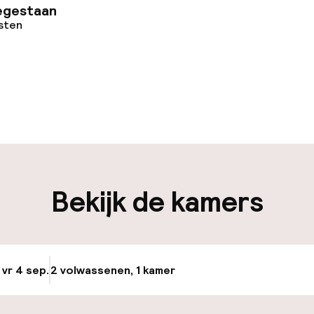
egestaan
osten
uur geopend
iliteit
Bekijk de kamers
nheid op eigen
Luchthavenshut
n)
Transferservice
ag
 vr 4 sep.
2 volwassenen, 1 kamer
Update beschikba
keren