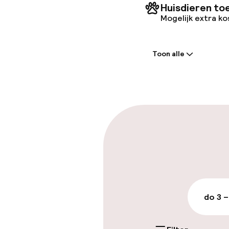
Huisdieren to
Mogelijk extra k
Welkom
Toon alle
Receptie: 24 
Bagageruimte
Parkeren & mob
Parkeergelege
terrein (buite
PLN 100,00 per d
do 3 –
Openbaar par