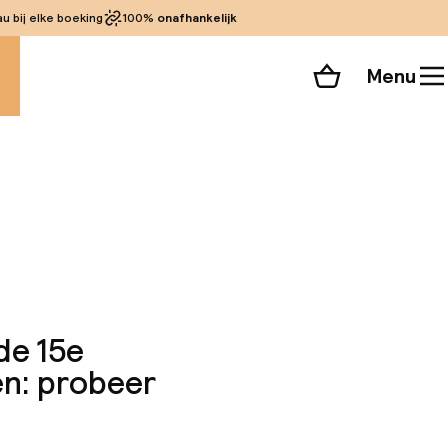
 bij elke boeking
100%
onafhankelijk
Menu
Winkelmand
Bekijk de kamers
 alle 44 foto’s
de 15e
en: probeer