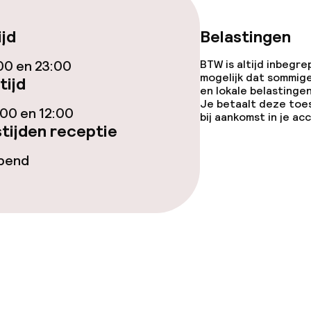
ijd
Belastingen
00 en 23:00
BTW is altijd inbegre
teiten
mogelijk dat sommig
tijd
en lokale belastingen
Je betaalt deze toe
uimte
00 en 12:00
bij aankomst in je a
tijden receptie
te
opend
j
Grote huisdiere
(meer dan 5 kg)
eren toegestaan
Vrijgezellenfees
 5 kg)
feesten niet to