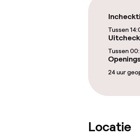
Wasservice
Incheckt
Tussen 14:
Zakelijke facili
Uitcheck
Conferentier
Tussen 00:
Openings
Vergaderruim
24 uur ge
Beleid
Overal rookvri
Kleine huisdi
Locatie
(minder dan de