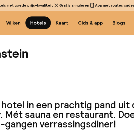
tels met goede
prijs-kwaliteit
Gratis
annuleren
App
met routes cadeau
Wijken
Hotels
Kaart
Gids & app
Blogs
nstein
Bekijk
hotel in een prachtig pand uit 
. Mét sauna en restaurant. Do
5-gangen verrassingsdiner!