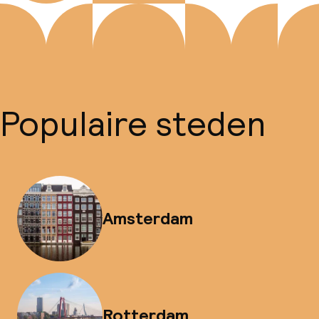
Populaire steden
Amsterdam
Rotterdam