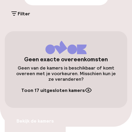
Gratis parkeren
Filter
Parkeerservice
Openbaar parkeren
Fietsenstalling
Geen exacte overeenkomsten
Geen van de kamers is beschikbaar of komt
Toegankelijkheid
overeen met je voorkeuren. Misschien kun je
ze veranderen?
Overal rolstoeltoegankelijk
Toon 17 uitgesloten kamers
Lift
Zwemmen & wellness
Bekijk de kamers