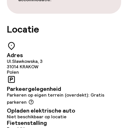
Ontbijtbuffet
Roomservice
Locatie
Schoonmaakvoorzieningen
Adres
Wasservice
Ul.Slawkowska, 3
31014
KRAKOW
Polen
Zakelijke faciliteiten
Parkeergelegenheid
Conferentieruimte
Parkeren op eigen terrein (overdekt): Gratis
parkeren
Opladen elektrische auto
Beleid
Niet beschikbaar op locatie
Fietsenstalling
Overal rookvrij