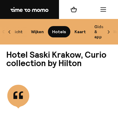
Home
Winkelmand
Menu
Kr
Gids
Overzicht
Wijken
Hotels
Kaart
&
Bl
Scroll naar links
Scrol
app
B
Hotel Saski Krakow, Curio
collection by Hilton
Bekijk alle
best
Reisi
We