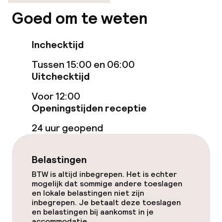
Stoombad
Goed om te weten
Spa behandelingen
Inchecktijd
Fitnessruimte / gym
Tussen 15:00 en 06:00
Uitchecktijd
Entertainment
Voor 12:00
Gratis wifi
Openingstijden receptie
24 uur geopend
Eet- en drinkgelegenheden
Belastingen
Restaurant
BTW is altijd inbegrepen. Het is echter
mogelijk dat sommige andere toeslagen
Bar
en lokale belastingen niet zijn
inbegrepen. Je betaalt deze toeslagen
en belastingen bij aankomst in je
Eet- en drinkdiensten
accommodatie.