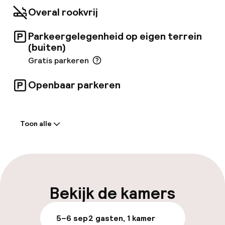
Overal rookvrij
Parkeergelegenheid op eigen terrein
(buiten)
Gratis parkeren
Openbaar parkeren
Welkom
Toon alle
Receptie: 24 uur geopend
Meertalige medewerkers
Parkeren & mobiliteit
Bekijk de kamers
Parkeergelegenheid op eigen terrein
5–6 sep
2 gasten, 1 kamer
(buiten)