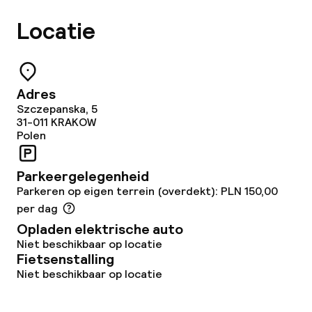
Locatie
Eet- en drinkgelegenheden
Restaurant
Adres
Bar
Szczepanska, 5
31-011
KRAKOW
Polen
Eet- en drinkdiensten
Parkeergelegenheid
Ontbijtbuffet
Parkeren op eigen terrein (overdekt): PLN 150,00
per dag
Lunch à la carte
Opladen elektrische auto
Niet beschikbaar op locatie
Diner à la carte
Fietsenstalling
Niet beschikbaar op locatie
Roomservice