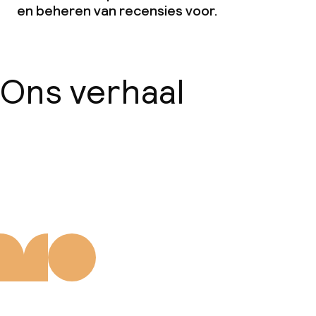
en beheren van recensies voor.
Beleid
Overal rookvrij
Ons verhaal
Over ons