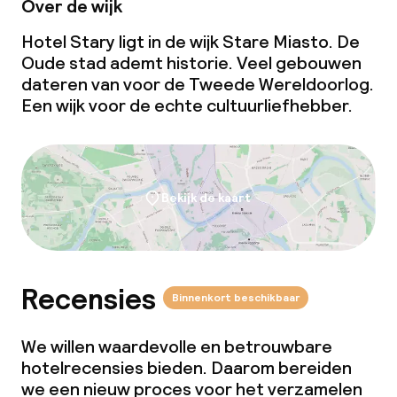
Over de wijk
Faciliteiten en diensten voor kinderen
Hotel Stary ligt in de wijk Stare Miasto. De
Oude stad ademt historie. Veel gebouwen
Babysitservice
dateren van voor de Tweede Wereldoorlog.
Een wijk voor de echte cultuurliefhebber.
Schoonmaakvoorzieningen
Wasfaciliteiten (wasmachine)
Bekijk de kaart
Wasservice
Zakelijke faciliteiten
Recensies
Binnenkort beschikbaar
Conferentieruimte
We willen waardevolle en betrouwbare
Vergaderruimte
hotelrecensies bieden. Daarom bereiden
we een nieuw proces voor het verzamelen