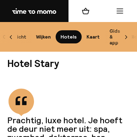
Home
Winkelmand
Menu
Kr
Gids
Overzicht
Wijken
Hotels
Kaart
&
Bl
Scroll naar links
Scrol
app
B
Hotel Stary
Bekijk alle
best
Reisi
Prachtig, luxe hotel. Je hoeft
de deur niet meer uit: spa,
We