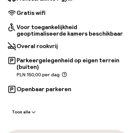
genieten van een traditioneel Pools ontbijt dat
wordt geserveerd in het hotelrestaurant, dat
Gratis wifi
ook Europese gerechten en Poolse
specialiteiten serveert. De bar op het dak
biedt een prachtig panoramisch uitzicht op de
Voor toegankelijkheid
Markt en de Oude Stad, terwijl de loungebar
geoptimaliseerde kamers beschikbaar
perfect is voor privé bijeenkomsten.
Overal rookvrij
Parkeergelegenheid op eigen terrein
(buiten)
PLN 150,00 per dag
Openbaar parkeren
Welkom
Toon alle
Receptie: 24 uur geopend
Meertalige medewerkers