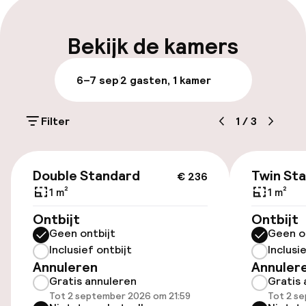
Bagageruimte
Bekijk de kamers
Parkeren & mobiliteit
6–7 sep
2 gasten, 1 kamer
Parkeergelegenheid op eigen terrein
(buiten)
Filter
1
/
3
PLN 150,00 per dag
€ 236
Parkeerservice
Double Standard
Twin St
€ 236
1 m²
1 m²
Openbaar parkeren
Ontbijt
Ontbijt
Geen ontbijt
Geen o
Luchthavenshuttle
Inclusief ontbijt
Inclusi
Annuleren
Annuler
Transferservice
Gratis annuleren
Gratis 
Tot 2 september 2026 om 21:59
Tot 2 s