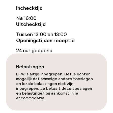
Stoombad
Inchecktijd
Na 16:00
Turks stoombad (hamam)
Uitchecktijd
Spacentrum
Tussen 13:00 en 13:00
Openingstijden receptie
Spa behandelingen
24 uur geopend
Massage
Belastingen
Fitnessruimte / gym
BTW is altijd inbegrepen. Het is echter
mogelijk dat sommige andere toeslagen
Entertainment
en lokale belastingen niet zijn
inbegrepen. Je betaalt deze toeslagen
en belastingen bij aankomst in je
Gratis wifi
accommodatie.
Zonneterras