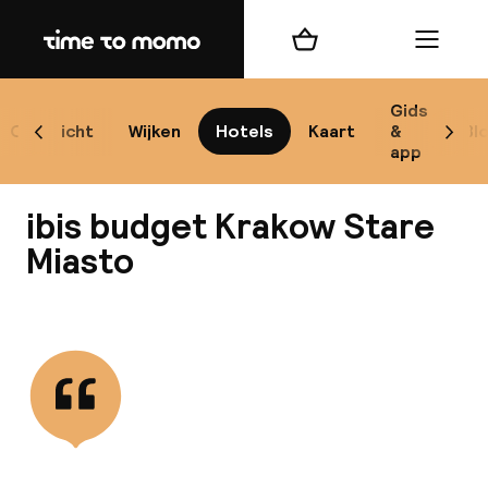
Home
Winkelmand
Menu
Kr
Gids
Overzicht
Wijken
Hotels
Kaart
&
Bl
Scroll naar links
Scrol
app
B
ibis budget Krakow Stare
Miasto
Bekijk alle
best
Reisi
We