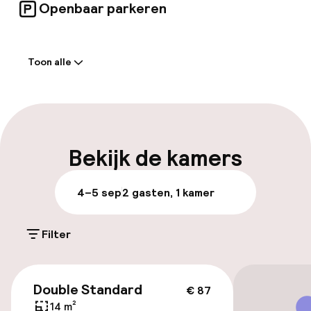
Openbaar parkeren
Welkom
Toon alle
Receptie: 24 uur geopend
Bagageruimte
Parkeren & mobiliteit
Bekijk de kamers
Parkeergelegenheid op eigen terrein
4–5 sep
2 gasten, 1 kamer
(buiten)
PLN 65,00 per dag
Filter
Openbaar parkeren
€ 87
Double Standard
€ 87
Toegankelijkheid
14 m²