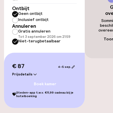
G
Ontbijt
Lift
ov
Geen ontbijt
Inclusief ontbijt
Sommi
Entertainment
Annuleren
beschi
overeen
Gratis annuleren
Gratis wifi
Tot 3 september 2026 om 21:59
Toon
Niet-terugbetaalbaar
Tuin
Terras
€ 87
4–5 sep.
Prijsdetails
Beleid
Boek kamer
Overal rookvrij
Steden-app t.w.v. €11,99 cadeau bij je
💝
hotelboeking