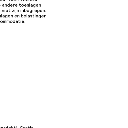
e andere toeslagen
 niet zijn inbegrepen.
slagen en belastingen
ccommodatie.
verdekt): Gratis