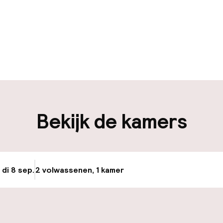
uur geopend
iliteit
Bekijk de kamers
nheid op eigen
Fietsverhuur
n)
 di 8 sep.
2 volwassenen, 1 kamer
Update beschikba
keren
id