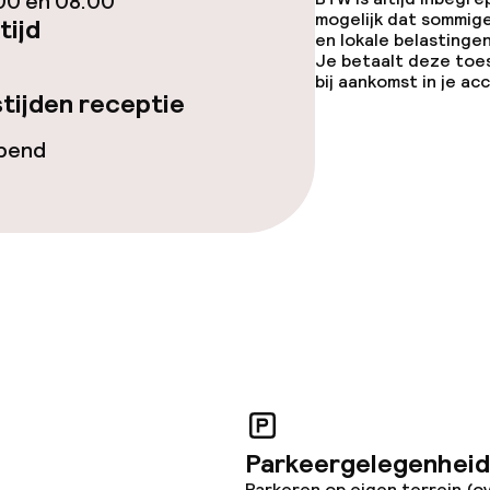
iensten
00 en 08:00
mogelijk dat sommig
tijd
en lokale belastingen
Diner à la carte
Je betaalt deze toe
bij aankomst in je a
tijden receptie
te
Roomservice
opend
orzieningen
j
Parkeergelegenheid
Parkeren op eigen terrein (o