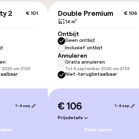
ty 2
Double Premium
€ 101
€ 106
ltoegankelijk
Voor toegankelij
geoptimaliseerd
14 m²
beschikbaar
Ontbijt
Geen ontbijt
jt
Inclusief ontbijt
Annuleren
ren
Gratis annuleren
 2026 om 21:59
Tot 6 september 2026 om 21:59
aalbaar
Niet-terugbetaalbaar
lijkheid
erde kamers
€ 106
7–8 sep.
7–8 sep.
Prijsdetails
llness
kamer
Boek kamer
 / gym