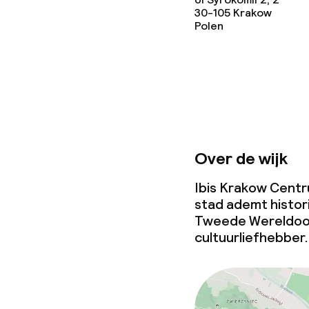
30-105
Krakow
Polen
Over de wijk
Ibis Krakow Centru
stad ademt histor
Tweede Wereldoorl
cultuurliefhebber.