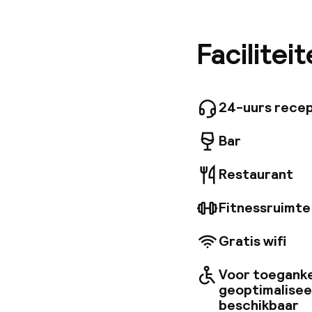
gemakkel
Krakau. 
ondergro
Facilitei
Krakow C
24-uurs recep
Bar
Restaurant
Fitnessruimte
Gratis wifi
Voor toeganke
geoptimalise
beschikbaar