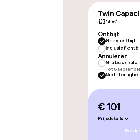
Twin Capaci
Overal rolstoe
14 m²
Lift
Ontbijt
Geen ontbijt
Inclusief ontbi
Annuleren
Gratis annule
Kamers
Tot 6 september
Niet-terugbet
Voor toeganke
geoptimalise
beschikbaar
€ 101
Prijsdetails
Zwemmen & we
Boek 
Fitnessruimte