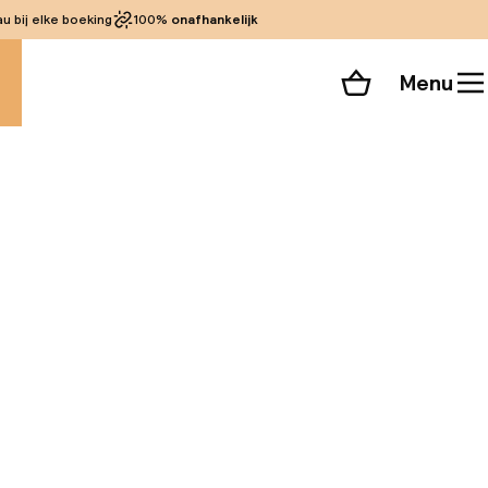
 bij elke boeking
100%
onafhankelijk
Menu
Winkelmand
Bekijk de kamers
 alle 213 foto’s
den gemakkelijke
nze locatie biedt