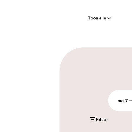
Welkom
Toon alle
Receptie: 24 
Bagageruimte
Parkeren & mob
Parkeergelege
terrein (buite
Gratis parkeren
ma 7 –
Openbaar par
Filter
Toegankelijkhe