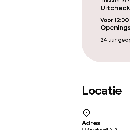
Eet- en drinkd
Tussen 16:
Uitcheck
Ontbijtbuffet
Voor 12:00
Openings
Lunch à la car
24 uur ge
Schoonmaakvo
Wasservice
Locatie
Beleid
Overal rookvri
Adres
Ul Syrokomli 2, 2