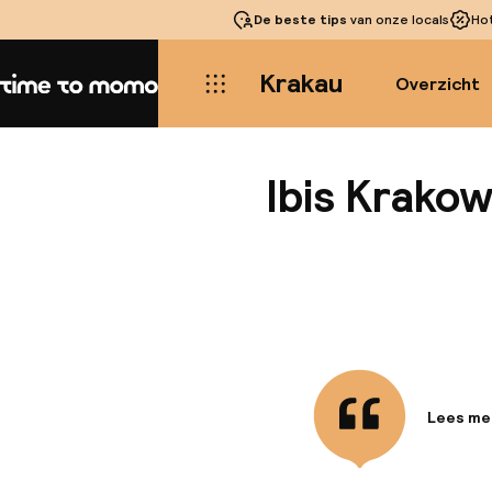
De beste tips
van onze locals
Ho
Krakau
Overzicht
Home
Ibis Krako
Lees me
Informa
We bevin
toegang 