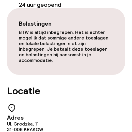
Ontbijtbuffet
24 uur geopend
Vroeg ontbijt
Belastingen
BTW is altijd inbegrepen. Het is echter
Dieetopties
mogelijk dat sommige andere toeslagen
en lokale belastingen niet zijn
Glutenvrije opties
inbegrepen. Je betaalt deze toeslagen
en belastingen bij aankomst in je
accommodatie.
Schoonmaakvoorzieningen
Wasservice
Locatie
Zakelijke faciliteiten
Vergaderruimte
Adres
Ul. Grodzka, 11
31-006
KRAKOW