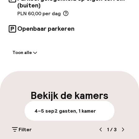
(buiten)
PLN 60,00 per dag
Openbaar parkeren
Welkom
Toon alle
Receptie: 24 uur geopend
Meertalige medewerkers
Bagageruimte
Bekijk de kamers
Parkeren & mobiliteit
4–5 sep
2 gasten, 1 kamer
Parkeergelegenheid op eigen terrein
(buiten)
Filter
1
/
3
PLN 60,00 per dag