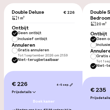
€ 226
Openbaar parkeren
Double Deluxe
Double 
€ 226
Bedroo
1 m²
Luchthavenshuttle
20 m²
Ontbijt
Geen ontbijt
Ontbijt
Transferservice
Inclusief ontbijt
Geen o
Annuleren
Inclusi
Gratis annuleren
Annuler
Toegankelijkheid
Tot 1 september 2026 om 21:59
Gratis 
Niet-terugbetaalbaar
Tot 1 s
Lift
Niet-t
Voor toegankelijkheid
geoptimaliseerde kamers beschikbaar
€ 226
4–5 sep.
€ 235
Prijsdetails
Kamers
Prijsdetail
Boek kamer
Familiekamers beschikbaar
Steden-app t.w.v. €11,99 cadeau bij je