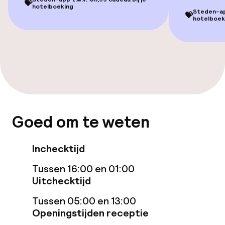
💝
hotelboeking
Steden-app
💝
Voor toegankelijkheid
hotelboek
geoptimaliseerde kamers beschikbaar
Entertainment
Gratis wifi
TV lounge
Goed om te weten
Eet- en drinkgelegenheden
Inchecktijd
Bar
Tussen 16:00 en 01:00
Uitchecktijd
Tussen 05:00 en 13:00
Eet- en drinkdiensten
Openingstijden receptie