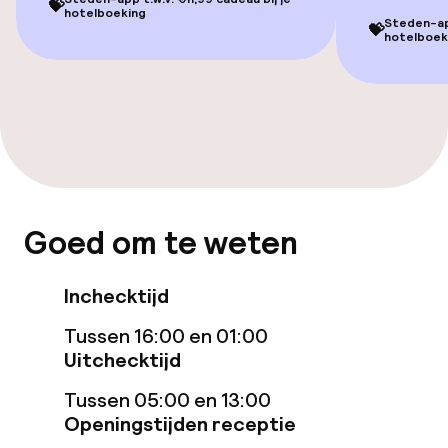
💝
hotelboeking
Steden-app
💝
Voor toegankelijkheid
hotelboek
geoptimaliseerde kamers beschikbaar
Entertainment
Gratis wifi
TV lounge
Goed om te weten
Eet- en drinkgelegenheden
Inchecktijd
Bar
Tussen 16:00 en 01:00
Uitchecktijd
Tussen 05:00 en 13:00
Eet- en drinkdiensten
Openingstijden receptie