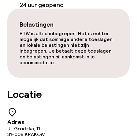
Ontbijtbuffet
24 uur geopend
Vroeg ontbijt
Belastingen
BTW is altijd inbegrepen. Het is echter
Dieetopties
mogelijk dat sommige andere toeslagen
en lokale belastingen niet zijn
Glutenvrije opties
inbegrepen. Je betaalt deze toeslagen
en belastingen bij aankomst in je
accommodatie.
Schoonmaakvoorzieningen
Wasservice
Locatie
Zakelijke faciliteiten
Vergaderruimte
Adres
Ul. Grodzka, 11
31-006
KRAKOW