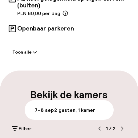
(buiten)
PLN 60,00 per dag
Openbaar parkeren
Welkom
Toon alle
Receptie: 24 uur geopend
Meertalige medewerkers
Bagageruimte
Bekijk de kamers
Parkeren & mobiliteit
7–8 sep
2 gasten, 1 kamer
Parkeergelegenheid op eigen terrein
(buiten)
Filter
1
/
2
PLN 60,00 per dag