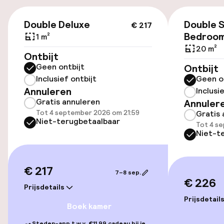
€ 217
Openbaar parkeren
Double Deluxe
Double 
€ 217
Bedroo
1 m²
Luchthavenshuttle
20 m²
Ontbijt
Geen ontbijt
Ontbijt
Transferservice
Inclusief ontbijt
Geen o
Annuleren
Inclusi
Gratis annuleren
Annuler
Toegankelijkheid
Tot 4 september 2026 om 21:59
Gratis 
Niet-terugbetaalbaar
Tot 4 s
Lift
Niet-t
Voor toegankelijkheid
geoptimaliseerde kamers beschikbaar
€ 217
7–8 sep.
€ 226
Prijsdetails
Kamers
Prijsdetail
Boek kamer
Familiekamers beschikbaar
Steden-app t.w.v. €11,99 cadeau bij je