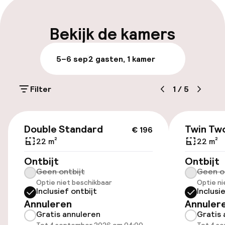
Bagageruimte
Bekijk de kamers
Parkeren & mobiliteit
5–6 sep
2 gasten, 1 kamer
Parkeergelegenheid op eigen terrein
(buiten)
Filter
1
/
5
PLN 120,00 per dag
€ 196
Openbaar parkeren
Double Standard
Twin Tw
€ 196
22 m²
22 m²
Luchthavenshuttle
Ontbijt
Ontbijt
Geen ontbijt
Geen o
Transferservice
Optie niet beschikbaar
Optie ni
Inclusief ontbijt
Inclusi
Fietsverhuur
Annuleren
Annuler
Gratis annuleren
Gratis 
Fietsen beschikbaar