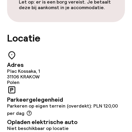
Restaurant
Let op: er is een borg vereist. Je betaalt
deze bij aankomst in je accommodatie.
Bar
Eet- en drinkdiensten
Locatie
Ontbijtbuffet
Lunchbuffet
Adres
Plac Kossaka, 1
Lunch à la carte
31106
KRAKOW
Polen
Lunch, vast menu
Parkeergelegenheid
Diner à la carte
Parkeren op eigen terrein (overdekt): PLN 120,00
per dag
Diner, vast menu
Opladen elektrische auto
Niet beschikbaar op locatie