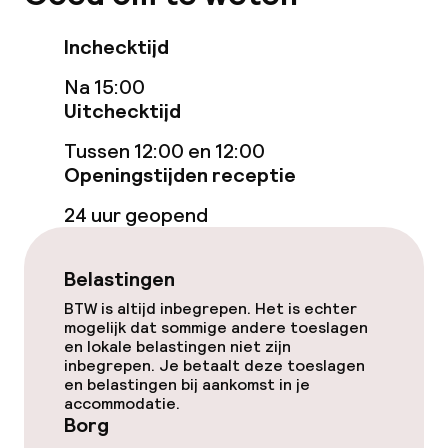
Spacentrum
Inchecktijd
Spa behandelingen
Na 15:00
Uitchecktijd
Massage
Tussen 12:00 en 12:00
Fitnessruimte / gym
Openingstijden receptie
24 uur geopend
Entertainment
Belastingen
Gratis wifi
BTW is altijd inbegrepen. Het is echter
mogelijk dat sommige andere toeslagen
Zonneterras
en lokale belastingen niet zijn
inbegrepen. Je betaalt deze toeslagen
en belastingen bij aankomst in je
Eet- en drinkgelegenheden
accommodatie.
Borg