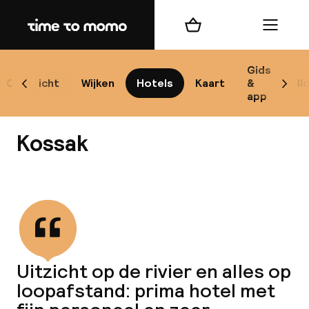
Home
Winkelmand
Menu
Kr
Gids
Overzicht
Wijken
Hotels
Kaart
&
Bl
Scroll naar links
Scrol
app
B
Kossak
Bekijk alle
best
Reisi
Uitzicht op de rivier en alles op
loopafstand: prima hotel met
We