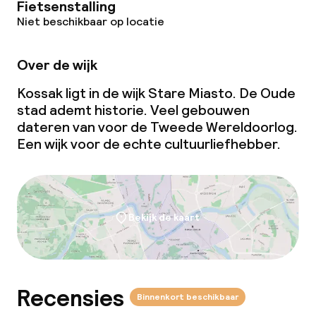
Roomservice
Fietsenstalling
Niet beschikbaar op locatie
Dieetopties
Over de wijk
Speciale dieetopties
Kossak ligt in de wijk Stare Miasto. De Oude
stad ademt historie. Veel gebouwen
Glutenvrije opties
dateren van voor de Tweede Wereldoorlog.
Een wijk voor de echte cultuurliefhebber.
Vegetarische opties
Schoonmaakvoorzieningen
Bekijk de kaart
Wasfaciliteiten (wasmachine)
Wasservice
Recensies
Binnenkort beschikbaar