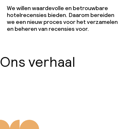
Zakelijke faciliteiten
We willen waardevolle en betrouwbare
Conferentieruimte
hotelrecensies bieden. Daarom bereiden
we een nieuw proces voor het verzamelen
Vergaderruimte
en beheren van recensies voor.
Beleid
Ons verhaal
Borg bij aankomst
Overal rookvrij
Over ons