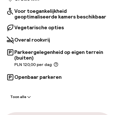
badkamer met föhn en toiletartikelen. Het
hotel heeft een restaurant met een glazen
Voor toegankelijkheid
interieur, gelegen op het dak, waar gasten
kunnen genieten van uitstekende gerechten.
geoptimaliseerde kamers beschikbaar
Gasten kunnen ook volledig ontspannen in de
spa met massage, sauna en rustruimtes,
Vegetarische opties
evenals een modern fitnesscentrum.
Overal rookvrij
Parkeergelegenheid op eigen terrein
(buiten)
PLN 120,00 per dag
Openbaar parkeren
Welkom
Toon alle
Receptie: 24 uur geopend
Meertalige medewerkers