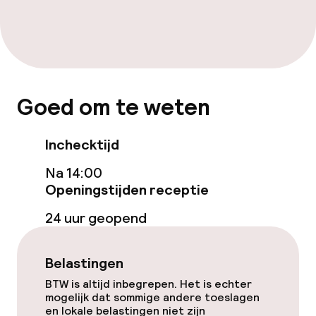
Gratis wifi
Tuin
Terras
Goed om te weten
Inchecktijd
Eet- en drinkgelegenheden
Na 14:00
Restaurant
Openingstijden receptie
24 uur geopend
Eet- en drinkdiensten
Ontbijtbuffet
Belastingen
BTW is altijd inbegrepen. Het is echter
Ontbijt à la carte
mogelijk dat sommige andere toeslagen
en lokale belastingen niet zijn