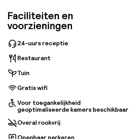
Mijn
accommodatie:
Dit charmante hotel in de Karmelicka-straat in
Faciliteiten en
Krakau biedt een toplocatie op slechts een
ver
voorzieningen
steenworp afstand van de belangrijkste
Hul
bezienswaardigheden, waaronder de Grote
Markt, de Mariakerk, het Wawel-kasteel en het
24-uurs receptie
Czartoryski Museum. De luchthaven ligt op
ongeveer 9 km afstand, met gemakkelijke
Restaurant
toegang tot nabijgelegen trein- en
O
busstations. Het hotel beschikt over luxueus
ingerichte kamers, elk met een moderne
Tuin
badkamer (douche en haardroger),
airconditioning en thee- en koffiefaciliteiten.
Gratis wifi
De meeste kamers bieden een prachtig
Ne
uitzicht op een mooie binnenplaats en tuin.
Voor toegankelijkheid
Gasten kunnen genieten van een heerlijk
geoptimaliseerde kamers beschikbaar
ontbijt, Poolse delicatessen proeven in het
hotelrestaurant of ontspannen met vrienden
Overal rookvrij
onder het genot van een wijntje in de hotelpub.
Facebo
Openbaar parkeren