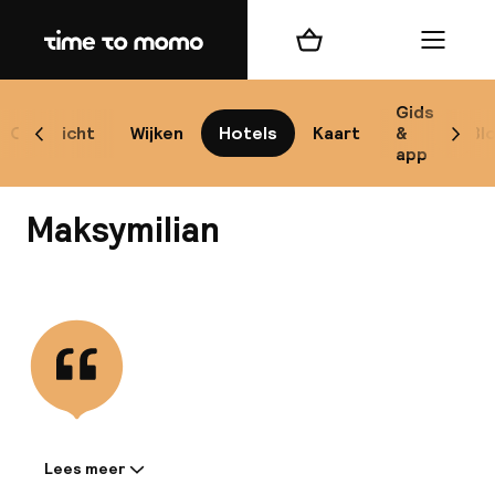
Home
Winkelmand
Menu
Kr
Gids
Overzicht
Wijken
Hotels
Kaart
&
Bl
Scroll naar links
Scrol
app
B
Maksymilian
Bekijk alle
best
Reisi
We
Lees meer
Informatie gedeeld door de