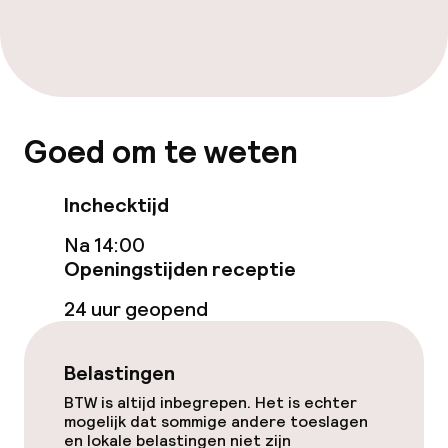
Gratis wifi
Tuin
Terras
Goed om te weten
Inchecktijd
Eet- en drinkgelegenheden
Na 14:00
Restaurant
Openingstijden receptie
24 uur geopend
Eet- en drinkdiensten
Ontbijtbuffet
Belastingen
BTW is altijd inbegrepen. Het is echter
Ontbijt à la carte
mogelijk dat sommige andere toeslagen
en lokale belastingen niet zijn