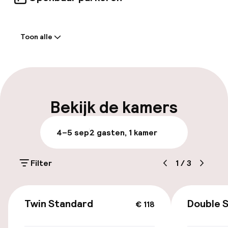
Welkom
Toon alle
Receptie: 24 uur geopend
Meertalige medewerkers
Bagageruimte
Bekijk de kamers
Parkeren & mobiliteit
4–5 sep
2 gasten, 1 kamer
Openbaar parkeren
Filter
1
/
3
Luchthavenshuttle
€ 118
Transferservice
Twin Standard
Double 
€ 118