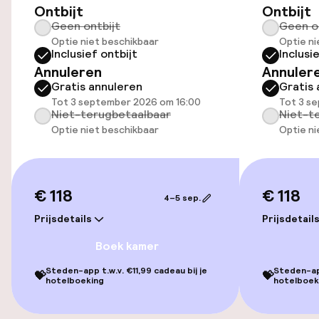
Toegankelijkheid
Ontbijt
Ontbijt
Geen ontbijt
Geen o
Optie niet beschikbaar
Optie ni
Lift
Inclusief ontbijt
Inclusi
Annuleren
Annuler
Voor toegankelijkheid
Gratis annuleren
Gratis 
geoptimaliseerde kamers beschikbaar
Tot 3 september 2026 om 16:00
Tot 3 s
Niet-terugbetaalbaar
Niet-t
Optie niet beschikbaar
Optie ni
Kamers
Voor toegankelijkheid
geoptimaliseerde kamers beschikbaar
€ 118
€ 118
4–5 sep.
Prijsdetails
Prijsdetail
Zwemmen & wellness
Boek kamer
Massage
Steden-app t.w.v. €11,99 cadeau bij je
Steden-app
💝
💝
hotelboeking
hotelboek
Entertainment