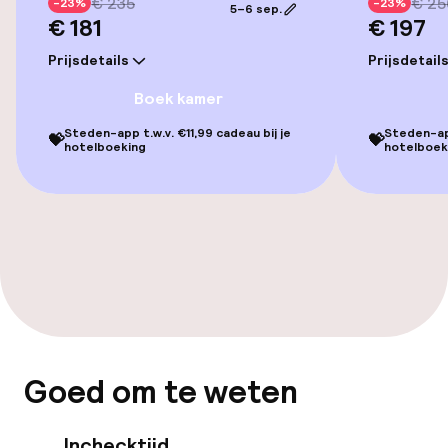
€ 235
€ 25
-23%
-23%
5–6 sep.
€ 181
€ 197
Kamers
Prijsdetails
Prijsdetail
Familiekamers beschikbaar
Boek kamer
Steden-app t.w.v. €11,99 cadeau bij je
Steden-app
💝
💝
hotelboeking
hotelboek
Zwemmen & wellness
Massage
Fitnessruimte / gym
Entertainment
Betaalde wifi
Goed om te weten
Tuin
Inchecktijd