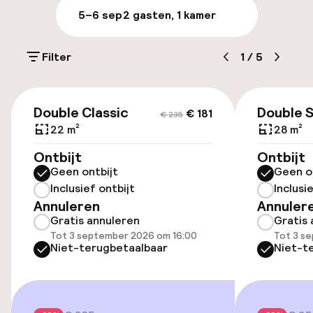
Parkeren & mobiliteit
5–6 sep
2 gasten, 1 kamer
Parkeergelegenheid op eigen terrein
(buiten)
Filter
1
/
5
€ 19,00 per dag
€ 181
€ 235
Openbaar parkeren
Double Classic
Double 
€ 181
€ 235
22 m²
28 m²
Luchthavenshuttle
Ontbijt
Ontbijt
Geen ontbijt
Geen o
Transferservice
Inclusief ontbijt
Inclusi
Annuleren
Annuler
Gratis annuleren
Gratis 
Toegankelijkheid
Tot 3 september 2026 om 16:00
Tot 3 s
Niet-terugbetaalbaar
Niet-t
Overal rolstoeltoegankelijk
Lift