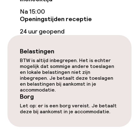
Terras
Na 15:00
Zonneterras
Openingstijden receptie
24 uur geopend
Eet- en drinkgelegenheden
Belastingen
Restaurant
BTW is altijd inbegrepen. Het is echter
mogelijk dat sommige andere toeslagen
Bar
en lokale belastingen niet zijn
inbegrepen. Je betaalt deze toeslagen
en belastingen bij aankomst in je
accommodatie.
Eet- en drinkdiensten
Borg
Ontbijtbuffet
Let op: er is een borg vereist. Je betaalt
deze bij aankomst in je accommodatie.
Lunch à la carte
Diner à la carte