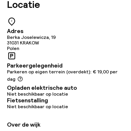
Locatie
Roomservice
Dieetopties
Adres
Berka Joselewicza, 19
31031
KRAKOW
Glutenvrije opties
Polen
Vegetarische opties
Parkeergelegenheid
Parkeren op eigen terrein (overdekt): € 19,00 per
Schoonmaakvoorzieningen
dag
Opladen elektrische auto
Wasservice
Niet beschikbaar op locatie
Fietsenstalling
Niet beschikbaar op locatie
Zakelijke faciliteiten
Over de wijk
Conferentieruimte