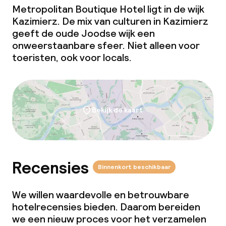
Metropolitan Boutique Hotel ligt in de wijk
Vergaderruimte
Kazimierz. De mix van culturen in Kazimierz
geeft de oude Joodse wijk een
onweerstaanbare sfeer. Niet alleen voor
Beleid
toeristen, ook voor locals.
Borg bij aankomst
Overal rookvrij
Bekijk de kaart
Vrijgezellenfeesten of andere feesten
niet toegestaan
Recensies
Binnenkort beschikbaar
We willen waardevolle en betrouwbare
hotelrecensies bieden. Daarom bereiden
we een nieuw proces voor het verzamelen