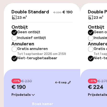
(buiten)
€ 190
€ 230
PLN 60,00 per dag
Double Standard
Double 
€ 190
€ 230
23 m²
23 m²
Openbaar parkeren
Ontbijt
Ontbijt
Geen ontbijt
Geen o
Oplaadpunt elektrische auto op
Inclusief ontbijt
Inclusi
locatie
Annuleren
Annuler
Luchthavenshuttle
Gratis annuleren
Gratis 
Tot 1 september 2026 om 21:59
Tot 1 s
Niet-terugbetaalbaar
Niet-t
Transferservice
Entertainment
€ 230
€ 27
-17%
-17%
4–5 sep.
€ 190
€ 224
Gratis wifi
Prijsdetails
Prijsdetail
TV lounge
Boek kamer