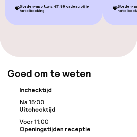
Steden-app t.w.v. €11,99 cadeau bij je
Steden-app
💝
💝
Eet- en drinkgelegenheden
hotelboeking
hotelboek
Restaurant
Bar
Eet- en drinkdiensten
Goed om te weten
Ontbijtbuffet
Inchecktijd
Beleid
Na 15:00
Uitchecktijd
Overal rookvrij
Voor 11:00
Openingstijden receptie