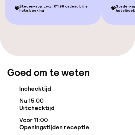
Steden-app t.w.v. €11,99 cadeau bij je
Steden-app
💝
💝
Eet- en drinkgelegenheden
hotelboeking
hotelboek
Restaurant
Bar
Eet- en drinkdiensten
Goed om te weten
Ontbijtbuffet
Inchecktijd
Beleid
Na 15:00
Uitchecktijd
Overal rookvrij
Voor 11:00
Openingstijden receptie