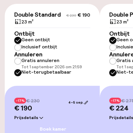
(buiten)
€ 190
€ 230
PLN 60,00 per dag
Double Standard
Double 
€ 190
€ 230
23 m²
23 m²
Openbaar parkeren
Ontbijt
Ontbijt
Geen ontbijt
Geen o
Oplaadpunt elektrische auto op
Inclusief ontbijt
Inclusi
locatie
Annuleren
Annuler
Luchthavenshuttle
Gratis annuleren
Gratis 
Tot 1 september 2026 om 21:59
Tot 1 s
Niet-terugbetaalbaar
Niet-t
Transferservice
Entertainment
€ 230
€ 27
-17%
-17%
4–5 sep.
€ 190
€ 224
Gratis wifi
Prijsdetails
Prijsdetail
TV lounge
Boek kamer