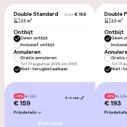
(buiten)
€ 159
€ 193
PLN 60,00 per dag
Double Standard
Double 
€ 159
€ 193
23 m²
23 m²
Openbaar parkeren
Ontbijt
Ontbijt
Geen ontbijt
Geen o
Oplaadpunt elektrische auto op
Inclusief ontbijt
Inclusi
locatie
Annuleren
Annuler
Luchthavenshuttle
Gratis annuleren
Gratis 
Tot 31 augustus 2026 om 21:59
Tot 31 a
Niet-terugbetaalbaar
Niet-t
Transferservice
Entertainment
€ 193
€ 23
-18%
-18%
3–4 sep.
€ 159
€ 193
Gratis wifi
Prijsdetails
Prijsdetail
TV lounge
Boek kamer