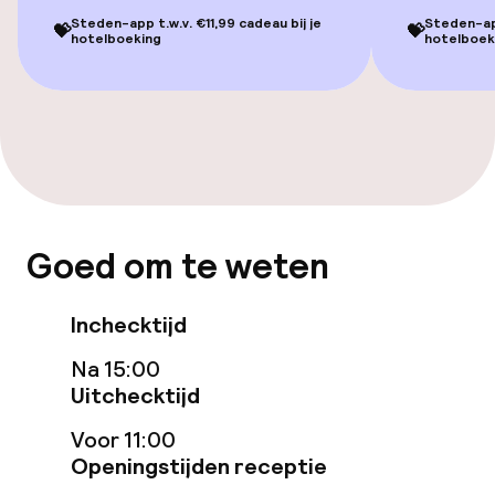
Steden-app t.w.v. €11,99 cadeau bij je
Steden-app
💝
💝
Eet- en drinkgelegenheden
hotelboeking
hotelboek
Restaurant
Bar
Eet- en drinkdiensten
Goed om te weten
Ontbijtbuffet
Inchecktijd
Beleid
Na 15:00
Uitchecktijd
Overal rookvrij
Voor 11:00
Openingstijden receptie