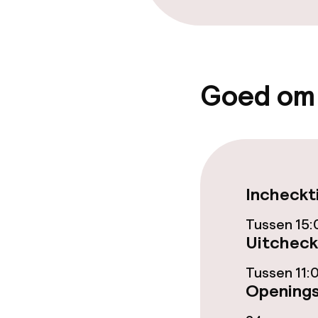
Conferentier
Beleid
Goed om
Overal rookvri
Kleine huisdi
(minder dan de
Incheckt
Tussen 15:
Uitcheck
Tussen 11:
Openings