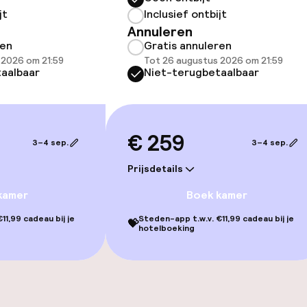
jt
Inclusief ontbijt
Annuleren
ren
Gratis annuleren
 2026 om 21:59
Tot 26 augustus 2026 om 21:59
aalbaar
Niet-terugbetaalbaar
iensten
€ 259
3–4 sep.
3–4 sep.
Prijsdetails
orzieningen
kamer
Boek kamer
11,99 cadeau bij je
Steden-app t.w.v. €11,99 cadeau bij je
💝
hotelboeking
teiten