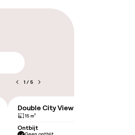
tle
arheid
1
/
5
Double City View
Triple
€ 268
15 m²
20 m²
Ontbijt
Ontbijt
Geen ontbijt
Geen 