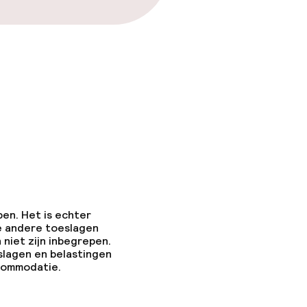
pen. Het is echter
e andere toeslagen
 niet zijn inbegrepen.
slagen en belastingen
ccommodatie.