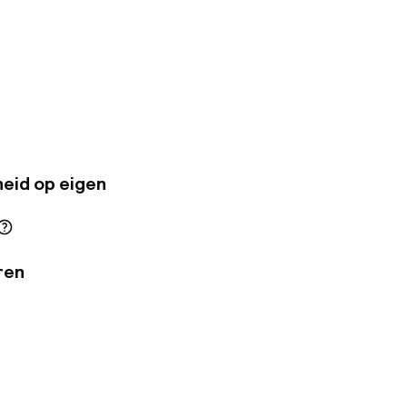
ereikbaar. De
tijl met
tzenders en een
eid op eigen
ren