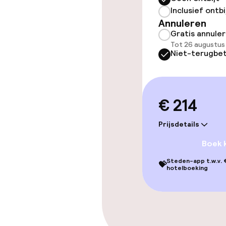
Entertainment
Inclusief ontbi
Annuleren
Gratis wifi
Gratis annule
Tot 26 augustus
Niet-terugbet
Eet- en drinkd
Roomservice
€ 214
Prijsdetails
Schoonmaakvo
Boek 
Wasservice
Steden-app t.w.v. €
💝
hotelboeking
Zakelijke facili