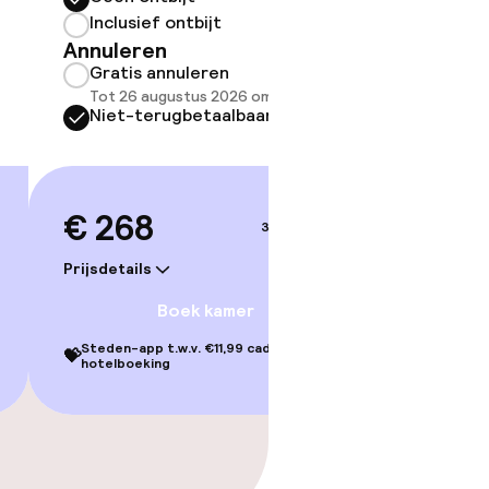
Inclusief ontbijt
Inclus
Annuleren
Annule
Gratis annuleren
Grati
Tot 26 augustus 2026 om 21:59
Tot 26
Niet-terugbetaalbaar
Niet-
€ 268
€ 31
3–4 sep.
Prijsdetails
Prijsdetai
Boek kamer
Steden-app t.w.v. €11,99 cadeau bij je
Steden-ap
💝
💝
hotelboeking
hotelbo