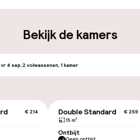
iliteit
Bekijk de kamers
nheid op eigen
Luchthavenshut
n)
Transferservice
ag
 vr 4 sep.
2 volwassenen, 1 kamer
Update beschikba
keren
id
ard
Double Standard
€ 214
€ 259
15 m²
Ontbijt
Geen ontbijt