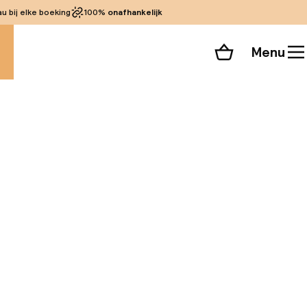
 bij elke boeking
100%
onafhankelijk
Menu
Winkelmand
Bekijk de kamers
 alle 69 foto’s
station en de Grote
jke reizigers. De