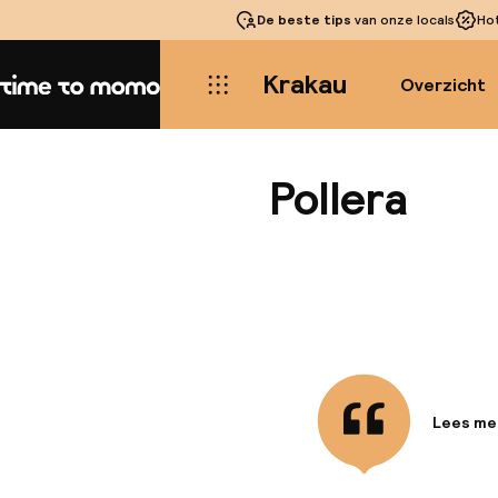
De beste tips
van onze locals
Ho
Krakau
Overzicht
Home
Pollera
Lees me
Informa
Gelegen 
Markt, is