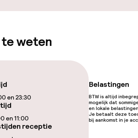
uimte
 te weten
j
eren toegestaan
 5 kg)
ijd
Belastingen
00 en 23:30
BTW is altijd inbegre
mogelijk dat sommig
tijd
en lokale belastingen
Je betaalt deze toe
00 en 11:00
bij aankomst in je a
tijden receptie