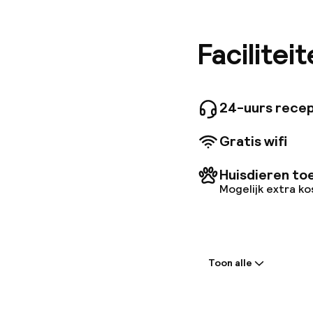
belangri
interieur
donkerho
Facilitei
eigen ba
24-uurs recep
Gratis wifi
Huisdieren to
Mogelijk extra k
Welkom
Toon alle
Receptie: 24 
Meertalige m