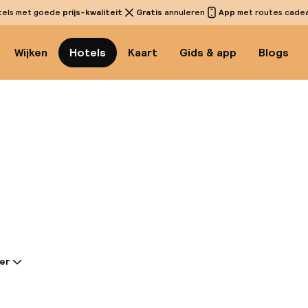
tels met goede
prijs-kwaliteit
Gratis
annuleren
App
met routes cadeau
Wijken
Hotels
Kaart
Gids & app
Blogs
Bekijk
er
tie gedeeld door de accommodatie:
in het centrum van Krakau, halverwege het centraal 
 het een ideale plek voor zowel particuliere als zakeli