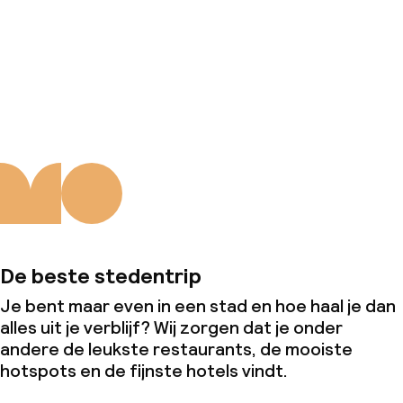
Zakelijke faciliteiten
Conferentieruimte
Over ons
Vergaderruimte
Beleid
Overal rookvrij
Kleine huisdieren toegestaan (minder
dan de 5 kg)
De beste stedentrip
Grote huisdieren toegestaan (meer
Je bent maar even in een stad en hoe haal je dan
dan 5 kg)
alles uit je verblijf? Wij zorgen dat je onder
andere de leukste restaurants, de mooiste
hotspots en de fijnste hotels vindt.