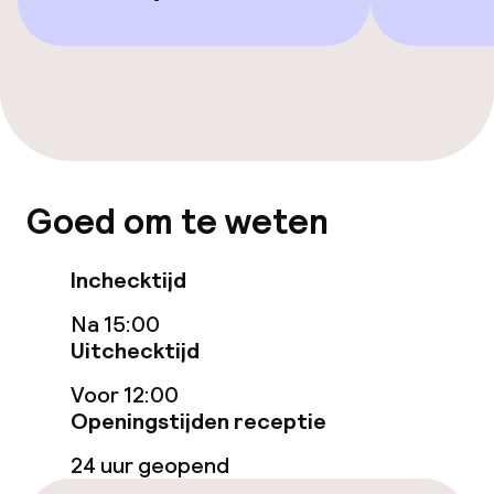
Voor toegankelijkheid
geoptimaliseerde kamers beschikbaar
Kamers
Voor toegankelijkheid
Goed om te weten
geoptimaliseerde kamers beschikbaar
Inchecktijd
Zwemmen & wellness
Na 15:00
Zoetwater binnenzwembad
Uitchecktijd
Zoetwater buitenzwembad
Voor 12:00
Openingstijden receptie
Ligstoelen
24 uur geopend