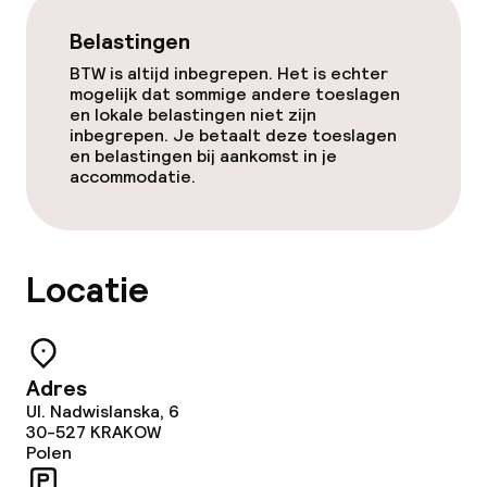
Hot tub
Belastingen
Stoombad
BTW is altijd inbegrepen. Het is echter
mogelijk dat sommige andere toeslagen
Massage
en lokale belastingen niet zijn
inbegrepen. Je betaalt deze toeslagen
en belastingen bij aankomst in je
Schoonheidssalon
accommodatie.
Fitnessruimte / gym
Locatie
Entertainment
Gratis wifi
Adres
Zonneterras
Ul. Nadwislanska, 6
30-527
KRAKOW
TV lounge
Polen