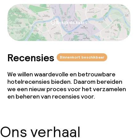
Dieetopties
Bekijk de kaart
Vegetarische opties
Faciliteiten en diensten voor kinderen
Recensies
Binnenkort beschikbaar
Speeltuin
We willen waardevolle en betrouwbare
hotelrecensies bieden. Daarom bereiden
Schoonmaakvoorzieningen
we een nieuw proces voor het verzamelen
en beheren van recensies voor.
Wasfaciliteiten (wasmachine)
Wasservice
Ons verhaal