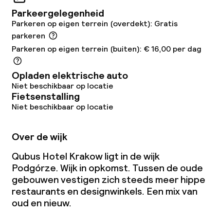
Game-kamer
Parkeergelegenheid
Parkeren op eigen terrein (overdekt): Gratis
parkeren
Eet- en drinkgelegenheden
Parkeren op eigen terrein (buiten): € 16,00 per dag
Restaurant
Opladen elektrische auto
Bar
Niet beschikbaar op locatie
Fietsenstalling
Niet beschikbaar op locatie
Eet- en drinkdiensten
Over de wijk
Ontbijtbuffet
Qubus Hotel Krakow ligt in de wijk
Lunch à la carte
Podgórze. Wijk in opkomst. Tussen de oude
gebouwen vestigen zich steeds meer hippe
Diner à la carte
restaurants en designwinkels. Een mix van
oud en nieuw.
Roomservice