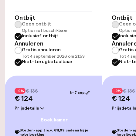
Parkeergelegenheid op eigen terrein
Ontbijt
Ontbijt
(binnen)
Geen ontbijt
Geen o
€ 16,00 per dag
Optie niet beschikbaar
Optie ni
Inclusief ontbijt
Inclusi
Openbaar parkeren
Annuleren
Annuler
Gratis annuleren
Gratis 
Luchthavenshuttle
Tot 4 september 2026 om 21:59
Tot 4 s
Niet-terugbetaalbaar
Niet-t
Transferservice
Fietsverhuur
€ 136
€ 136
-9%
-9%
6–7 sep.
€ 124
€ 124
Fietsen beschikbaar
Prijsdetails
Prijsdetail
Toegankelijkheid
Boek kamer
Steden-app t.w.v. €11,99 cadeau bij je
Steden-app
💝
💝
Lift
hotelboeking
hotelboek