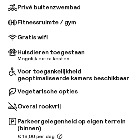
gebruikmaken van het business center en
Privé buitenzwembad
genieten van een maaltijd in het elegante
restaurant, dat internationale gerechten
Fitnessruimte / gym
serveert. Van april tot oktober biedt het hotel
gasten op bepaalde dagen ook een Q-
boottocht op de rivier de Wisla voor ongeveer
Gratis wifi
€4, 50 per persoon.
Huisdieren toegestaan
Mogelijk extra kosten
Voor toegankelijkheid
geoptimaliseerde kamers beschikbaar
Vegetarische opties
Overal rookvrij
Parkeergelegenheid op eigen terrein
(binnen)
€ 16,00 per dag