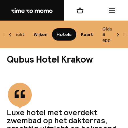
Home
Winkelmand
Menu
Kr
Gids
Overzicht
Wijken
Hotels
Kaart
&
Bl
Scroll naar links
Scrol
app
B
Qubus Hotel Krakow
Bekijk alle
best
Reisi
Luxe hotel met overdekt
zwembad op het dakterras,
We