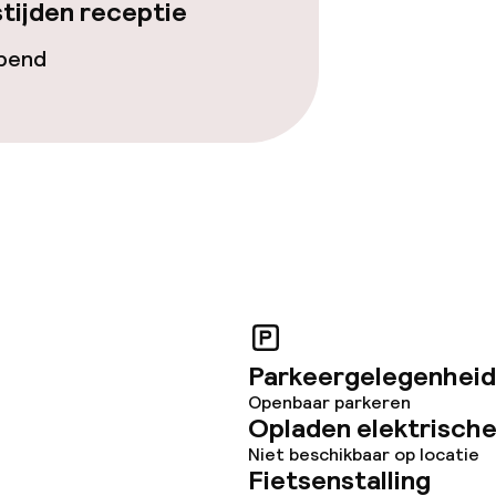
orzieningen
tijden receptie
opend
teiten
uimte
te
Parkeergelegenheid
Openbaar parkeren
j
Opladen elektrische
Niet beschikbaar op locatie
Fietsenstalling