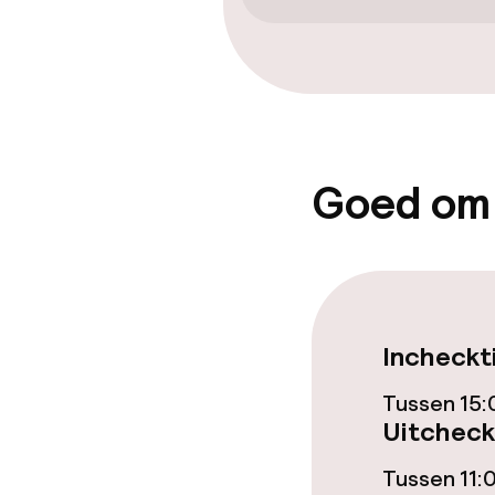
Gratis wifi
Tuin
Eet- en drink
Goed om
Restaurant
Bar
Eet- en drinkd
Incheckt
Tussen 15:
Ontbijtbuffet
Uitcheck
Tussen 11: