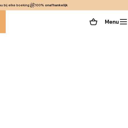
 bij elke boeking
100%
onafhankelijk
Menu
Winkelmand
Bekijk de kamers
 alle 29 foto’s
ische Joodse wijk,
Krakau komen voor