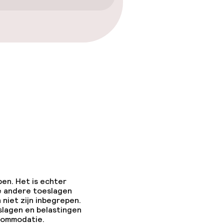
pen. Het is echter
e andere toeslagen
 niet zijn inbegrepen.
slagen en belastingen
ccommodatie.