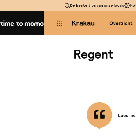
De beste tips
van onze locals
Ho
Krakau
Overzicht
Home
Regent
Lees me
Informa
Gelegen i
biedt he