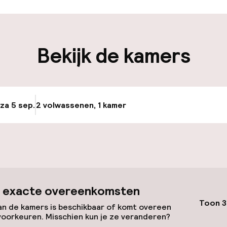
iliteit
Bekijk de kamers
keren
uttle
 za 5 sep.
2 volwassenen, 1 kamer
Update beschikba
id
 exacte overeenkomsten
Toon 3
n de kamers is beschikbaar of komt overeen
voorkeuren. Misschien kun je ze veranderen?