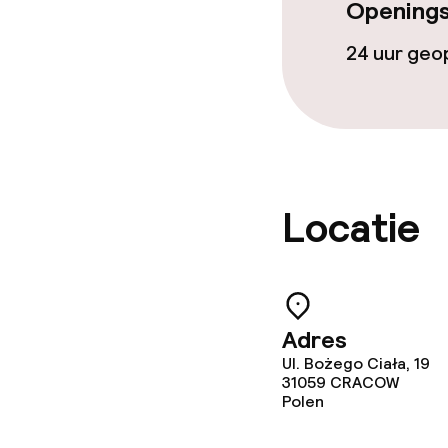
Schoonmaakvo
Openings
24 uur ge
Wasservice
Zakelijke facili
Conferentier
Locatie
Vergaderruim
Beleid
Adres
Ul. Bożego Ciała, 19
Overal rookvri
31059
CRACOW
Polen