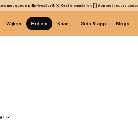
tels met goede
prijs-kwaliteit
Gratis
annuleren
App
met routes cadeau
Wijken
Hotels
Kaart
Gids & app
Blogs
Bekijk
er
tie gedeeld door de accommodatie:
n het hart van Krakau, in de wijk Kazimierz, de histor
t hotel comfort en traditie aan bezoekers die naar 