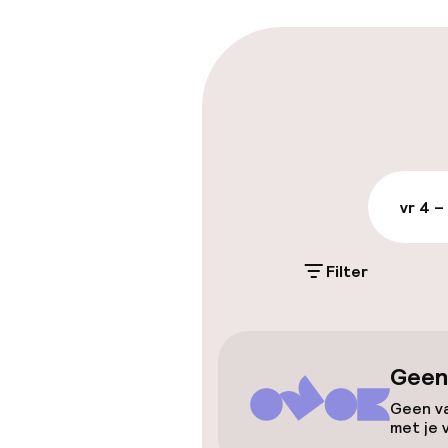
Parkeren & mob
Openbaar par
Luchthavensh
vr 4 –
Toegankelijkhe
Filter
Lift
Geen
Entertainment
Geen va
met je 