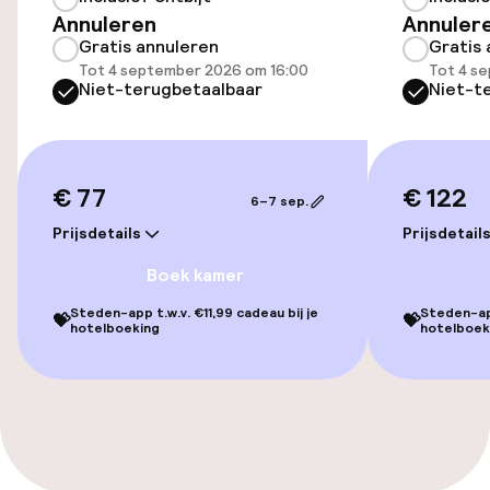
Annuleren
Annuler
Gratis annuleren
Gratis 
Entertainment
Tot 4 september 2026 om 16:00
Tot 4 s
Niet-terugbetaalbaar
Niet-t
Gratis wifi
Tuin
€ 77
€ 122
6–7 sep.
Terras
Prijsdetails
Prijsdetail
TV lounge
Boek kamer
Steden-app t.w.v. €11,99 cadeau bij je
Steden-app
💝
💝
hotelboeking
hotelboek
Eet- en drinkgelegenheden
Bar
Eet- en drinkdiensten