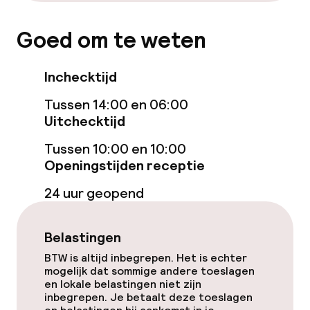
Ontbijtbuffet
Goed om te weten
Lunch à la carte
Inchecktijd
Diner à la carte
Tussen 14:00 en 06:00
Roomservice
Uitchecktijd
Tussen 10:00 en 10:00
Beleid
Openingstijden receptie
24 uur geopend
Overal rookvrij
Belastingen
BTW is altijd inbegrepen. Het is echter
mogelijk dat sommige andere toeslagen
en lokale belastingen niet zijn
inbegrepen. Je betaalt deze toeslagen