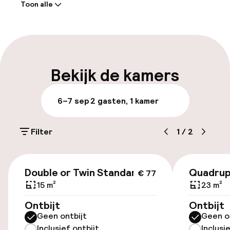
Toon alle
Receptie: 24 uur geopend
Laat uitchecken mogelijk
Meertalige medewerkers
Bekijk de kamers
Bagageruimte
6–7 sep
2 gasten, 1 kamer
Parkeren & mobiliteit
Filter
1
/
2
Openbaar parkeren
€ 77
Transferservice
Double or Twin Standard
Quadrup
€ 77
15 m²
23 m²
Fietsenstalling
Ontbijt
Ontbijt
Geen ontbijt
Geen o
Fietsverhuur
Inclusief ontbijt
Inclusi