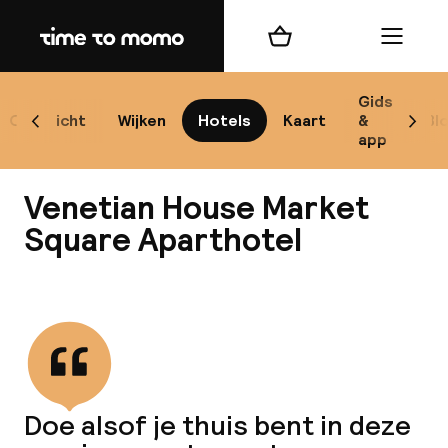
Home
Winkelmand
Menu
Kr
Gids
Overzicht
Wijken
Hotels
Kaart
&
Bl
Scroll naar links
Scrol
app
B
Venetian House Market
Square Aparthotel
Bekijk alle
best
Reisi
We
Doe alsof je thuis bent in deze