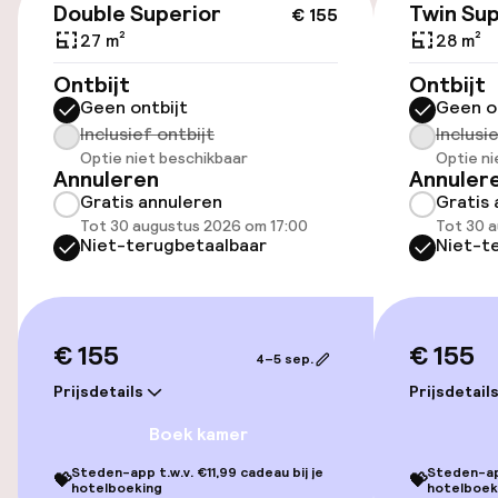
Double Superior
Twin Sup
€ 155
Toegankelijkheid
27 m²
28 m²
Lift
Ontbijt
Ontbijt
Geen ontbijt
Geen o
Inclusief ontbijt
Inclusi
Kamers
Optie niet beschikbaar
Optie ni
Annuleren
Annuler
Gratis annuleren
Gratis 
Familiekamers beschikbaar
Tot 30 augustus 2026 om 17:00
Tot 30 
Niet-terugbetaalbaar
Niet-t
Entertainment
Gratis wifi
€ 155
€ 155
4–5 sep.
Prijsdetails
Prijsdetail
Eet- en drinkdiensten
Boek kamer
Roomservice
Steden-app t.w.v. €11,99 cadeau bij je
Steden-app
💝
💝
hotelboeking
hotelboek