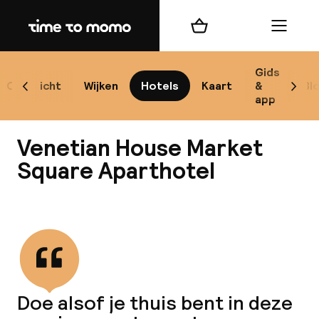
Home
Winkelmand
Menu
Kr
Gids
Overzicht
Wijken
Hotels
Kaart
&
Bl
Scroll naar links
Scrol
app
B
Venetian House Market
Square Aparthotel
Bekijk alle
best
Reisi
We
Doe alsof je thuis bent in deze