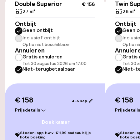
Double Superior
Twin Sup
€ 158
Toegankelijkheid
27 m²
28 m²
Lift
Ontbijt
Ontbijt
Geen ontbijt
Geen o
Inclusief ontbijt
Inclusi
Kamers
Optie niet beschikbaar
Optie ni
Annuleren
Annuler
Gratis annuleren
Gratis 
Familiekamers beschikbaar
Tot 30 augustus 2026 om 17:00
Tot 30 
Niet-terugbetaalbaar
Niet-t
Entertainment
Gratis wifi
€ 158
€ 158
4–5 sep.
Prijsdetails
Prijsdetail
Eet- en drinkdiensten
Boek kamer
Roomservice
Steden-app t.w.v. €11,99 cadeau bij je
Steden-app
💝
💝
hotelboeking
hotelboek