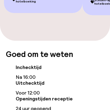
Steden-app
💝
hotelboeking
hotelboek
Beleid
Overal rookvrij
Vrijgezellenfeesten of andere feesten
niet toegestaan
Goed om te weten
Inchecktijd
Na 16:00
Uitchecktijd
Voor 12:00
Openingstijden receptie
24 uur geopend