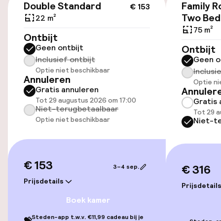
Double Standard
Family R
€ 153
Toegankelijkheid
Two Be
22 m²
75 m²
Lift
Ontbijt
Geen ontbijt
Ontbijt
Inclusief ontbijt
Geen o
Kamers
Optie niet beschikbaar
Inclusi
Annuleren
Optie ni
Gratis annuleren
Annuler
Familiekamers beschikbaar
Tot 29 augustus 2026 om 17:00
Gratis 
Niet-terugbetaalbaar
Tot 29 
Optie niet beschikbaar
Niet-t
Entertainment
Gratis wifi
€ 153
€ 316
3–4 sep.
Prijsdetails
Eet- en drinkdiensten
Prijsdetail
Boek kamer
Roomservice
Steden-app t.w.v. €11,99 cadeau bij je
💝