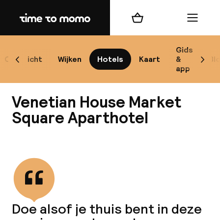
Home
Winkelmand
Menu
Kr
Gids
Overzicht
Wijken
Hotels
Kaart
&
Bl
Scroll naar links
Scrol
app
B
Venetian House Market
Square Aparthotel
Bekijk alle
best
Reisi
We
Doe alsof je thuis bent in deze