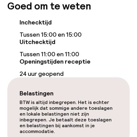
Entertainment
Goed om te weten
Betaalde wifi
Inchecktijd
Game-kamer
Tussen 15:00 en 15:00
Uitchecktijd
Eet- en drinkgelegenheden
Tussen 11:00 en 11:00
Openingstijden receptie
Bar
24 uur geopend
Schoonmaakvoorzieningen
Belastingen
Wasservice
BTW is altijd inbegrepen. Het is echter
mogelijk dat sommige andere toeslagen
en lokale belastingen niet zijn
inbegrepen. Je betaalt deze toeslagen
Beleid
en belastingen bij aankomst in je
accommodatie.