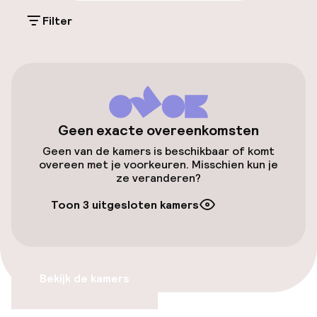
Parkeergelegenheid op eigen terrein
(buiten)
Filter
Mogelijk extra kosten
Openbaar parkeren
Toegankelijkheid
Geen exacte overeenkomsten
Geen van de kamers is beschikbaar of komt
Overal rolstoeltoegankelijk
overeen met je voorkeuren. Misschien kun je
ze veranderen?
Lift
Toon 3 uitgesloten kamers
Zwemmen & wellness
Fitnessruimte / gym
Bekijk de kamers