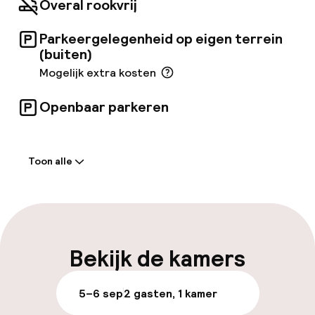
Overal rookvrij
vrienden en waar je een bibliotheek vindt met
gratis items die je kunt lenen.
Parkeergelegenheid op eigen terrein
(buiten)
Mogelijk extra kosten
Openbaar parkeren
Welkom
Toon alle
Receptie: 24 uur geopend
Meertalige medewerkers
Bagageruimte
Bekijk de kamers
Parkeren & mobiliteit
5–6 sep
2 gasten, 1 kamer