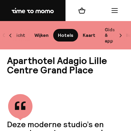
Home
Winkelmand
Menu
L
Gids
Overzicht
Wijken
Hotels
Kaart
&
Bl
Scroll naar links
Scrol
app
B
Aparthotel Adagio Lille
Centre Grand Place
Bekijk alle
best
Reisi
We
Deze moderne studio’s en