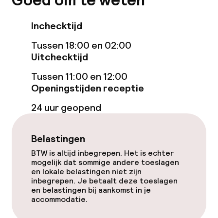
Goed om te weten
Game-kamer
Inchecktijd
Eet- en drinkgelegenheden
Tussen 18:00 en 02:00
Uitchecktijd
Bar
Tussen 11:00 en 12:00
Openingstijden receptie
Eet- en drinkdiensten
24 uur geopend
Roomservice
Belastingen
Faciliteiten en diensten voor kinderen
BTW is altijd inbegrepen. Het is echter
mogelijk dat sommige andere toeslagen
en lokale belastingen niet zijn
Speeltuin
inbegrepen. Je betaalt deze toeslagen
en belastingen bij aankomst in je
accommodatie.
Schoonmaakvoorzieningen