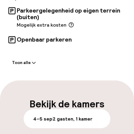
eenvoudiger zijn?
Parkeergelegenheid op eigen terrein
(buiten)
Mogelijk extra kosten
Openbaar parkeren
Welkom
Toon alle
Receptie: 24 uur geopend
Meertalige medewerkers
Bagageruimte
Bekijk de kamers
Parkeren & mobiliteit
4–5 sep
2 gasten, 1 kamer
Parkeergelegenheid op eigen terrein