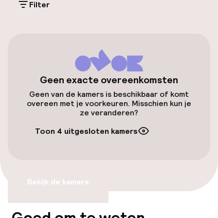
(buiten)
Filter
Mogelijk extra kosten
Openbaar parkeren
Toegankelijkheid
Geen exacte overeenkomsten
Geen van de kamers is beschikbaar of komt
Overal rolstoeltoegankelijk
overeen met je voorkeuren. Misschien kun je
ze veranderen?
Lift
Toon 4 uitgesloten kamers
Entertainment
Betaalde wifi
Bekijk de kamers
TV lounge