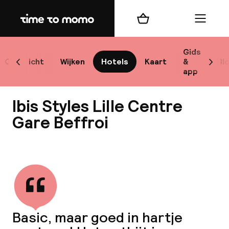
Home
Winkelmand
Menu
L
Gids
Overzicht
Wijken
Hotels
Kaart
&
Bl
Scroll naar links
Scrol
app
B
Ibis Styles Lille Centre
Gare Beffroi
Bekijk alle
best
Reisi
We
Basic, maar goed in hartje