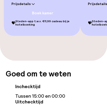
Gratis wifi
Prijsdetails
Prijsdetail
Boek kamer
Tuin
Steden-app t.w.v. €11,99 cadeau bij je
Steden-app
💝
💝
hotelboeking
hotelboek
Terras
Zonneterras
Eet- en drinkgelegenheden
Restaurant
Goed om te weten
Bar
Inchecktijd
Eet- en drinkdiensten
Tussen 15:00 en 00:00
Uitchecktijd
Ontbijtbuffet