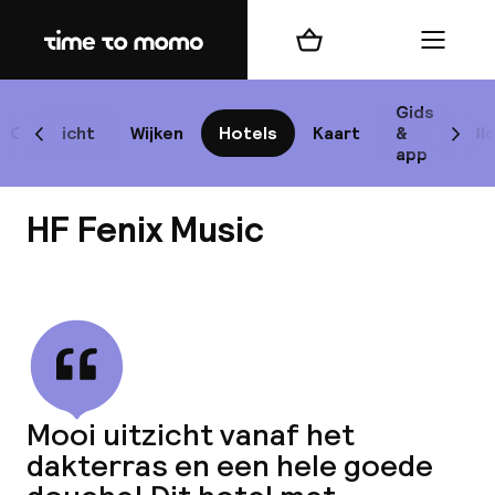
Home
Winkelmand
Menu
Lis
Gids
Overzicht
Wijken
Hotels
Kaart
&
Bl
Scroll naar links
Scrol
app
B
HF Fenix Music
Bekijk alle
best
Reisi
Mooi uitzicht vanaf het
dakterras en een hele goede
We