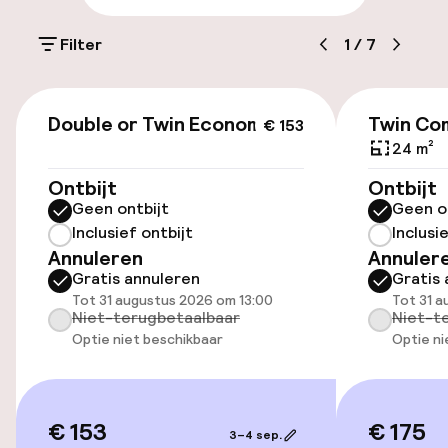
Openbaar parkeren
Filter
1
/
7
Toegankelijkheid
€ 153
Double or Twin Economy
Twin Co
€ 153
Overal rolstoeltoegankelijk
24 m²
Lift
Ontbijt
Ontbijt
Geen ontbijt
Geen o
Inclusief ontbijt
Inclusi
Zwemmen & wellness
Annuleren
Annuler
Gratis annuleren
Gratis 
Zoetwater buitenzwembad
Tot 31 augustus 2026 om 13:00
Tot 31 a
Niet-terugbetaalbaar
Niet-t
Optie niet beschikbaar
Optie ni
Ligstoelen
Entertainment
€ 153
€ 175
3–4 sep.