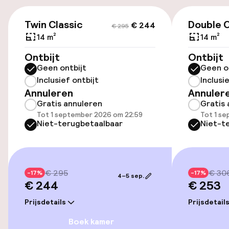
€ 244
€ 295
Twin Classic
Double C
€ 244
€ 295
Toegankelijkheid
14 m²
14 m²
Lift
Ontbijt
Ontbijt
Geen ontbijt
Geen o
Inclusief ontbijt
Inclusi
Kamers
Annuleren
Annuler
Gratis annuleren
Gratis 
Familiekamers beschikbaar
Tot 1 september 2026 om 22:59
Tot 1 s
Niet-terugbetaalbaar
Niet-t
Entertainment
€ 295
€ 30
-17%
Gratis wifi
-17%
4–5 sep.
€ 244
€ 253
Prijsdetails
Prijsdetail
Eet- en drinkgelegenheden
Boek kamer