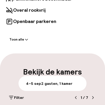
bereikbaar, met het metrostation Rossio op
slechts een minuut loopafstand, en biedt een
Overal rookvrij
ideale uitvalsbasis voor het verkennen van
Lissabon.
Openbaar parkeren
Welkom
Toon alle
Receptie: 24 uur geopend
Meertalige medewerkers
Bagageruimte
Bekijk de kamers
Parkeren & mobiliteit
4–5 sep
2 gasten, 1 kamer
Openbaar parkeren
Filter
1
/
7
Luchthavenshuttle