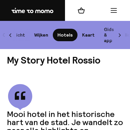
Home
Winkelmand
Menu
Lis
Gids
Overzicht
Wijken
Hotels
Kaart
&
Bl
Scroll naar links
Scrol
app
B
My Story Hotel Rossio
Bekijk alle
best
Reisi
Mooi hotel in het historische
hart van de stad. Je wandelt zo
We