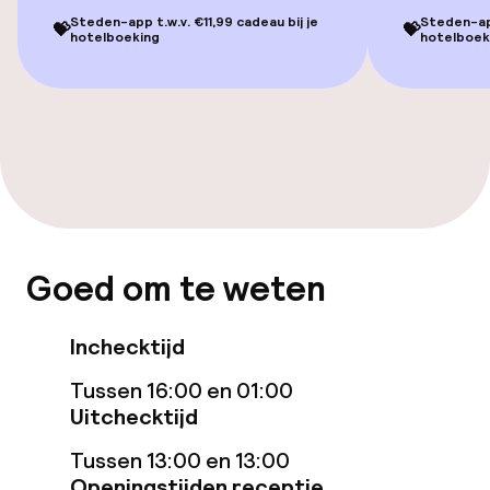
Restaurant
Steden-app t.w.v. €11,99 cadeau bij je
Steden-app
💝
💝
hotelboeking
hotelboek
Bar
Faciliteiten en diensten voor kinderen
Babysitservice
Schoonmaakvoorzieningen
Goed om te weten
Wasservice
Inchecktijd
Tussen 16:00 en 01:00
Beleid
Uitchecktijd
Overal rookvrij
Tussen 13:00 en 13:00
Openingstijden receptie