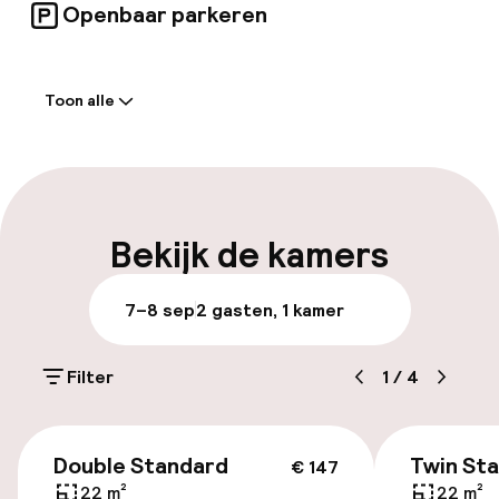
Openbaar parkeren
Welkom
Toon alle
Receptie: 24 uur geopend
Express check-in mogelijk
Vroeg inchecken mogelijk
Bekijk de kamers
Laat uitchecken mogelijk
7–8 sep
2 gasten, 1 kamer
Meertalige medewerkers
Filter
1
/
4
Bagageruimte
€ 147
Parkeren & mobiliteit
Double Standard
Twin St
€ 147
22 m²
22 m²