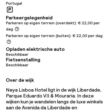
Portugal
Restaurant
Bar
Parkeergelegenheid
Parkeren op eigen terrein (overdekt): € 22,00 per
dag
Eet- en drinkdiensten
Parkeren op eigen terrein (buiten): € 22,00 per dag
Ontbijtbuffet
Opladen elektrische auto
Beschikbaar
Lunch à la carte
Fietsenstalling
Beschikbaar
Diner à la carte
Over de wijk
Roomservice
Neya Lisboa Hotel ligt in de wijk Liberdade,
Parque Eduardo VII & Mouraria. In deze
Dieetopties
wijken kun je wandelen langs de luxe winkels
aan de Avenida da Liberdade en
Speciale dieetopties