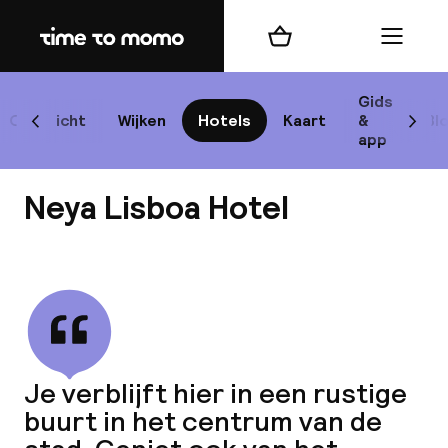
Home
Winkelmand
Menu
Lis
Gids
Overzicht
Wijken
Hotels
Kaart
&
Bl
Scroll naar links
Scrol
app
B
Neya Lisboa Hotel
Bekijk alle
best
Reisi
Je verblijft hier in een rustige
buurt in het centrum van de
We