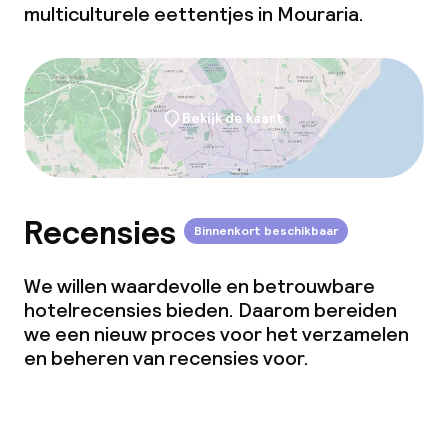
multiculturele eettentjes in Mouraria.
Vegetarische opties
Faciliteiten en diensten voor kinderen
Bekijk de kaart
Babysitservice
Recensies
Schoonmaakvoorzieningen
Binnenkort beschikbaar
Wasfaciliteiten (wasmachine)
We willen waardevolle en betrouwbare
hotelrecensies bieden. Daarom bereiden
Wasservice
we een nieuw proces voor het verzamelen
en beheren van recensies voor.
Zakelijke faciliteiten
Conferentieruimte