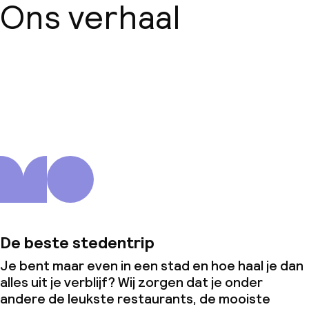
Ons verhaal
Vergaderruimte
Beleid
Over ons
Overal rookvrij
Vrijgezellenfeesten of andere feesten
niet toegestaan
De beste stedentrip
Je bent maar even in een stad en hoe haal je dan
alles uit je verblijf? Wij zorgen dat je onder
andere de leukste restaurants, de mooiste