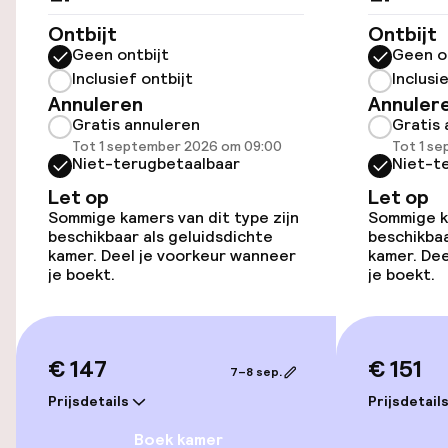
Parkeergelegenheid op eigen terrein
Ontbijt
Ontbijt
(buiten)
Geen ontbijt
Geen o
€ 22,00 per dag
Inclusief ontbijt
Inclusi
Annuleren
Annuler
Parkeergelegenheid op eigen terrein
Gratis annuleren
Gratis 
(binnen)
Tot 1 september 2026 om 09:00
Tot 1 s
€ 22,00 per dag
Niet-terugbetaalbaar
Niet-t
Let op
Let op
Openbaar parkeren
Sommige kamers van dit type zijn
Sommige ka
beschikbaar als geluidsdichte
beschikbaa
Oplaadpunt elektrische auto op
kamer. Deel je voorkeur wanneer
kamer. Dee
je boekt.
locatie
je boekt.
Luchthavenshuttle
€ 147
€ 151
Fietsenstalling
7–8 sep.
Prijsdetails
Prijsdetail
Fietsverhuur
Boek kamer