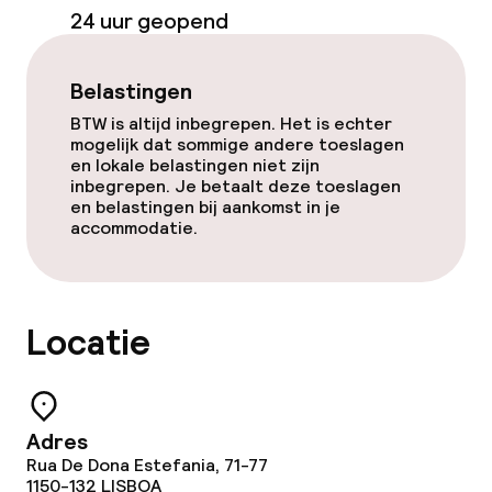
24 uur geopend
Zwemmen & wellness
Belastingen
Hot tub
BTW is altijd inbegrepen. Het is echter
mogelijk dat sommige andere toeslagen
Spacentrum
en lokale belastingen niet zijn
inbegrepen. Je betaalt deze toeslagen
Massage
en belastingen bij aankomst in je
accommodatie.
Fitnessruimte / gym
Entertainment
Locatie
Betaalde wifi
Adres
Eet- en drinkgelegenheden
Rua De Dona Estefania, 71-77
1150-132
LISBOA