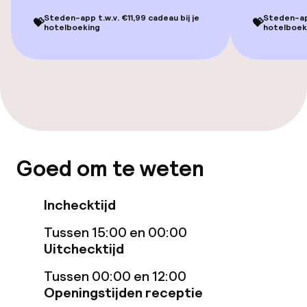
Fietsen beschikbaar
Steden-app t.w.v. €11,99 cadeau bij je
Steden-app
💝
💝
hotelboeking
hotelboek
Toegankelijkheid
Overal rolstoeltoegankelijk
Lift
Voor toegankelijkheid
Goed om te weten
geoptimaliseerde kamers beschikbaar
Inchecktijd
Kamers
Tussen 15:00 en 00:00
Familiekamers beschikbaar
Uitchecktijd
Tussen 00:00 en 12:00
Voor toegankelijkheid
Openingstijden receptie
geoptimaliseerde kamers beschikbaar