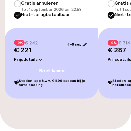
Gratis annuleren
Gratis 
Tot 1 september 2026 om 22:59
Tot 1 s
Niet-terugbetaalbaar
Niet-t
€ 242
€ 314
-9%
-9%
4–5 sep.
€ 221
€ 287
Prijsdetails
Prijsdetail
Boek kamer
Steden-app t.w.v. €11,99 cadeau bij je
Steden-app
💝
💝
hotelboeking
hotelboek