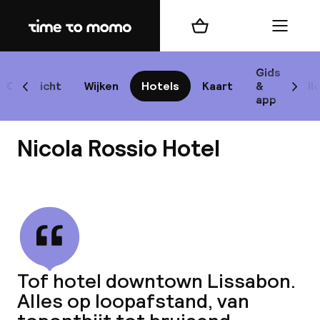
Home
Winkelmand
Menu
Lis
Gids
Overzicht
Wijken
Hotels
Kaart
&
Bl
Scroll naar links
Scrol
app
B
Nicola Rossio Hotel
Bekijk alle
best
Reisi
Tof hotel downtown Lissabon.
Alles op loopafstand, van
We