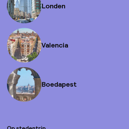
Londen
Valencia
Boedapest
Op stedentrip