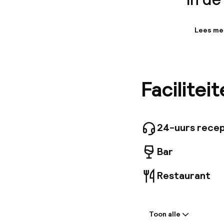
Lees me
Informa
De accom
maken va
Lifestyl
Facilitei
etabliss
beschikb
duurzame
24-uurs recep
Bar
Restaurant
Welkom
Toon alle
Receptie: 24 