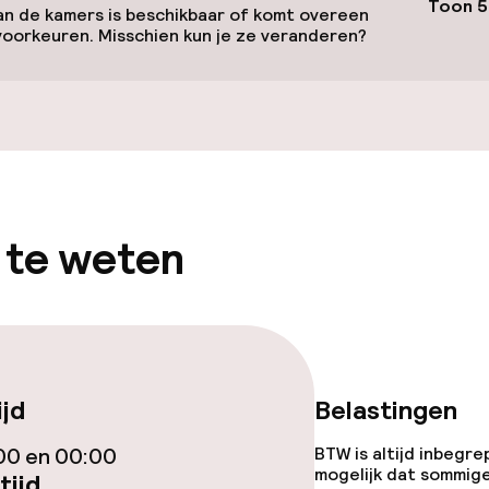
Toon 5
n de kamers is beschikbaar of komt overeen
voorkeuren. Misschien kun je ze veranderen?
gelegenheden
 te weten
iensten
ijd
Belastingen
orzieningen
00 en 00:00
BTW is altijd inbegre
mogelijk dat sommig
tijd