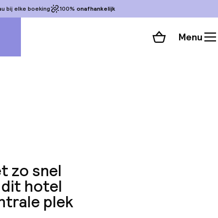
 bij elke boeking
100%
onafhankelijk
Menu
Winkelmand
s
Bekijk de kamers
 alle 27 foto’s
et zo snel
 dit hotel
ntrale plek