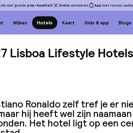
tels met goede
prijs-kwaliteit
Gratis
annuleren
App
met routes cadeau
ht
Wijken
Hotels
Kaart
Gids & app
Blogs
 Lisboa Lifestyle Hotel
Bekijk
tiano Ronaldo zelf tref je er ni
maar hij heeft wel zijn naamaan
nden. Het hotel ligt op een ce
 stad.