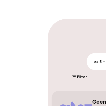
Parkeren & mob
Openbaar par
Toegankelijkhe
za 5 –
Overal rolstoe
Lift
Filter
Entertainment
Geen