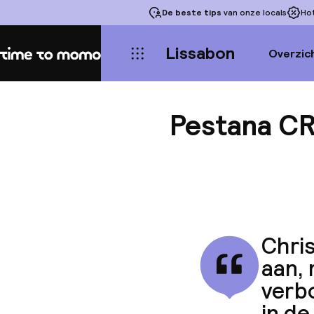
De beste tips
van onze locals
Ho
Lissabon
Overzic
Home
Pestana CR7
Chris
aan, 
verbo
in de