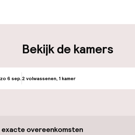
iliteit
keren
Bekijk de kamers
id
 zo 6 sep.
2 volwassenen, 1 kamer
Update beschikba
ltoegankelijk
 exacte overeenkomsten