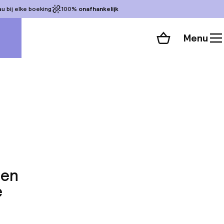
 bij elke boeking
100%
onafhankelijk
Menu
Winkelmand
Bekijk de kamers
 alle 133 foto’s
 en
e