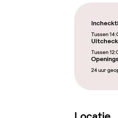
Zwemmen & we
Zoetwater b
Incheckt
Verwarmd bi
Tussen 14:
Uitcheck
Hot tub
Tussen 12:
Solarium
Openings
24 uur ge
Stoombad
Entertainment
Gratis wifi
Locatie