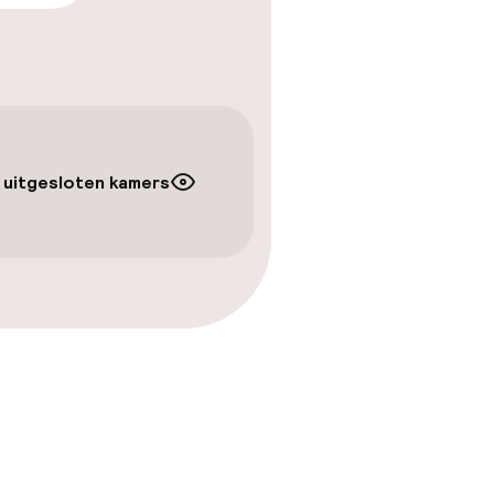
kheid
e kamers
 uitgesloten kamers