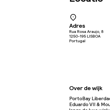
Tuin
Eet- en drink
Adres
Rua Rosa Araujo, 8
Restaurant
1250-195
LISBOA
Portugal
Bar
Eet- en drinkd
Ontbijtbuffet
Over de wijk
Lunch à la car
PortoBay Liberdade
Diner à la car
Eduardo VII & Mour