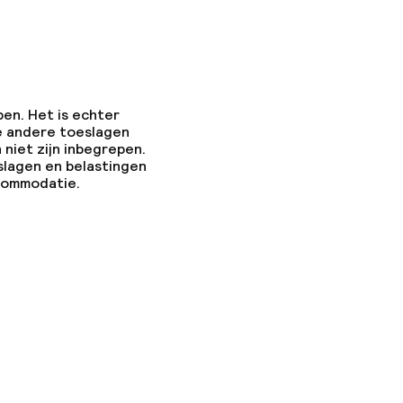
 (hamam)
en
pen. Het is echter
e andere toeslagen
 niet zijn inbegrepen.
slagen en belastingen
ccommodatie.
 gym