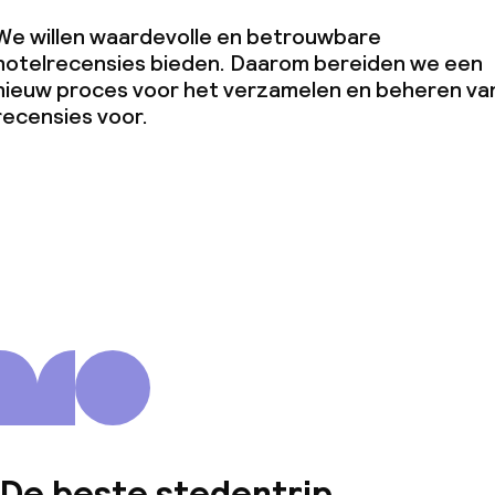
teiten
We willen waardevolle en betrouwbare
hotelrecensies bieden. Daarom bereiden we een
uimte
nieuw proces voor het verzamelen en beheren va
recensies voor.
te
j
De beste stedentrip