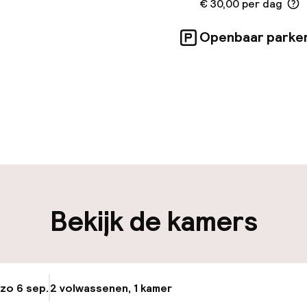
€ 30,00 per dag
Openbaar parke
uur geopend
Bagageruimte
edewerkers
iliteit
Bekijk de kamers
nheid op eigen
n)
 zo 6 sep.
2 volwassenen, 1 kamer
Update beschikba
keren