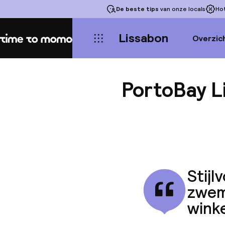
De beste tips
van onze locals
Ho
Lissabon
Overzic
Home
PortoBay L
Stijl
zwemb
winke