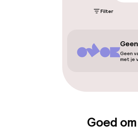
Filter
Toegankelijkhe
Overal rolstoe
Geen
Lift
Geen va
met je 
Kamers
Voor toeganke
geoptimalise
Goed om
beschikbaar