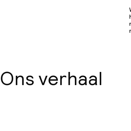
Zakelijke facili
Conferentier
Vergaderruim
Beleid
Ons verhaal
Overal rookvri
Over ons