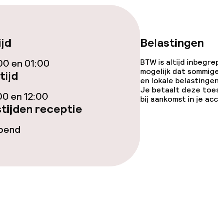
llness
innenzwembad
Turks stoombad
ijd
Belastingen
nnenzwembad
Spa behandeling
00 en 01:00
BTW is altijd inbegre
mogelijk dat sommig
tijd
en lokale belastingen
Massage
Je betaalt deze toe
00 en 12:00
bij aankomst in je a
Fitnessruimte /
tijden receptie
opend
Terras