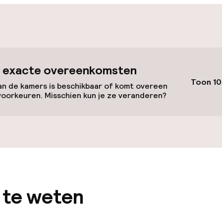
id
ltoegankelijk
Voor toegankelij
 exacte overeenkomsten
geoptimaliseerd
Toon 10
beschikbaar
n de kamers is beschikbaar of komt overeen
voorkeuren. Misschien kun je ze veranderen?
lijkheid
erde kamers
 te weten