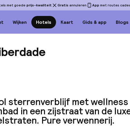
tels met goede
prijs-kwaliteit
Gratis
annuleren
App
met routes cadeau
ht
Wijken
Hotels
Kaart
Gids & app
Blogs
iberdade
Bekijk
vol sterrenverblijf met wellness
ad in een zijstraat van de lux
lstraten. Pure verwennerij.