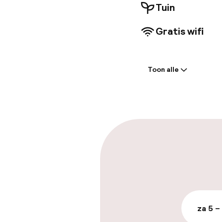
Tuin
Gratis wifi
Welkom
Toon alle
Receptie: 24 
Meertalige m
Parkeren & mob
Parkeergelege
terrein (buite
€ 30,00 per dag
za 5 –
Openbaar par