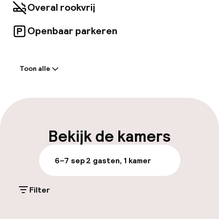
Overal rookvrij
Openbaar parkeren
Welkom
Toon alle
Receptie: 24 uur geopend
Parkeren & mobiliteit
Openbaar parkeren
Bekijk de kamers
Fietsverhuur
6–7 sep
2 gasten, 1 kamer
Entertainment
Filter
Gratis wifi