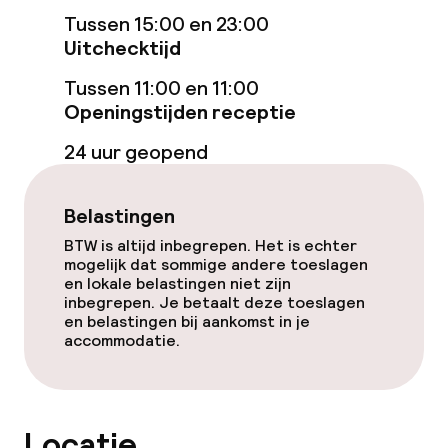
Diner à la carte
Tussen 15:00 en 23:00
Uitchecktijd
Dieetopties
Tussen 11:00 en 11:00
Openingstijden receptie
Vegetarische opties
24 uur geopend
Schoonmaakvoorzieningen
Belastingen
Wasservice
BTW is altijd inbegrepen. Het is echter
mogelijk dat sommige andere toeslagen
en lokale belastingen niet zijn
inbegrepen. Je betaalt deze toeslagen
Beleid
en belastingen bij aankomst in je
accommodatie.
Overal rookvrij
Locatie