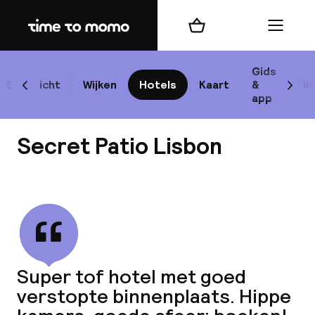
Home
Winkelmand
Menu
Lis
Gids
Overzicht
Wijken
Hotels
Kaart
&
Bl
Scroll naar links
Scrol
app
B
Secret Patio Lisbon
Bekijk alle
best
Reisi
Super tof hotel met goed
verstopte binnenplaats. Hippe
We