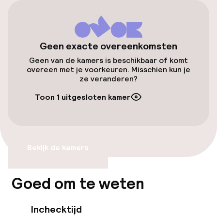
TV lounge
Geen exacte overeenkomsten
Eet- en drinkgelegenheden
Geen van de kamers is beschikbaar of komt
overeen met je voorkeuren. Misschien kun je
Restaurant
ze veranderen?
Bar
Toon 1 uitgesloten kamer
Eet- en drinkdiensten
Bekijk de kamers
Ontbijtbuffet
Ontbijt à la carte
Goed om te weten
Lunch à la carte
Inchecktijd