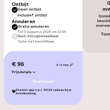
G
Ontbijt
ov
Geen ontbijt
Inclusief ontbijt
Sommi
Annuleren
beschi
overeen
Gratis annuleren
Tot 5 augustus 2026 om 22:59
Toon
Niet-terugbetaalbaar
Optie niet beschikbaar
€ 96
3–4 sep.
Prijsdetails
Boek kamer
Steden-app t.w.v. €11,99 cadeau bij je
💝
hotelboeking