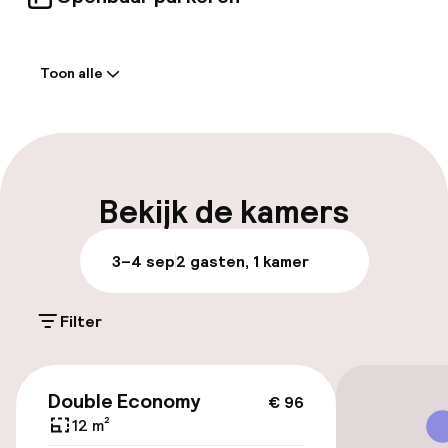
Welkom
Toon alle
Receptie: 24 uur geopend
Parkeren & mobiliteit
Parkeergelegenheid op eigen terrein
Bekijk de kamers
(buiten)
Gratis parkeren
3–4 sep
2 gasten, 1 kamer
Openbaar parkeren
Filter
Entertainment
€ 96
Double Economy
€ 96
Gratis wifi
12 m²