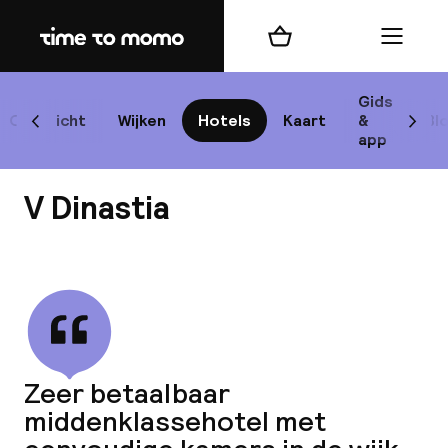
Home
Winkelmand
Menu
Lis
Gids
Overzicht
Wijken
Hotels
Kaart
&
Bl
Scroll naar links
Scrol
app
B
V Dinastia
Bekijk alle
best
Reisi
Zeer betaalbaar
middenklassehotel met
We