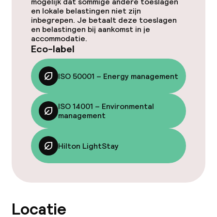
mogelijk dat sommige andere toeslagen
en lokale belastingen niet zijn
inbegrepen. Je betaalt deze toeslagen
Bar
en belastingen bij aankomst in je
accommodatie.
Eco-label
Eet- en drinkdiensten
ISO 50001 – Energy management
Ontbijtbuffet
Lunch à la carte
ISO 14001 – Environmental
management
Lunch, vast menu
Hilton LightStay
Diner à la carte
Diner, vast menu
Roomservice
Locatie