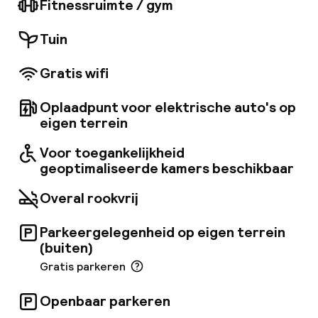
Fitnessruimte / gym
een van de belangrijkste historische en
toeristische gebieden van Londen. Met zijn mix
Tuin
van modern design en hoogwaardige
faciliteiten, is dit het grootste hotel in zijn
Gratis wifi
soort in de City of London. • Stijlvolle kamers
met flatscreen-tv's, • Luxe suites en executive
kamers • 10 vergaderzalen - met ingebouwde
Oplaadpunt voor elektrische auto's op
audio en daglicht • Gratis wifi in de openbare
eigen terrein
ruimtes
Voor toegankelijkheid
geoptimaliseerde kamers beschikbaar
Overal rookvrij
Parkeergelegenheid op eigen terrein
(buiten)
Gratis parkeren
Openbaar parkeren