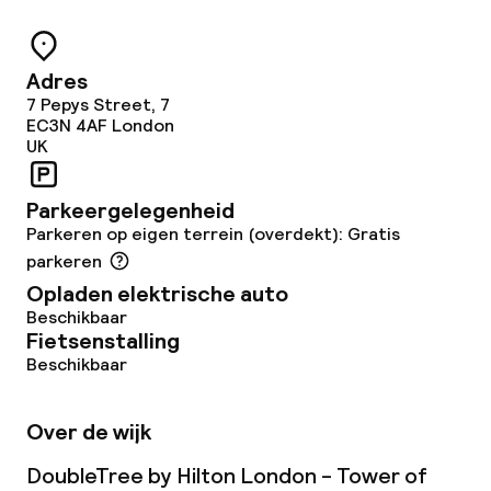
Dieetopties
Speciale dieetopties
Adres
7 Pepys Street, 7
EC3N 4AF
London
UK
Schoonmaakvoorzieningen
Wasfaciliteiten (wasmachine)
Parkeergelegenheid
Parkeren op eigen terrein (overdekt): Gratis
Wasservice
parkeren
Opladen elektrische auto
Beschikbaar
Zakelijke faciliteiten
Fietsenstalling
Beschikbaar
Conferentieruimte
Over de wijk
Vergaderruimte
DoubleTree by Hilton London - Tower of