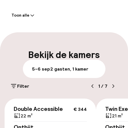
Welkom
Toon alle
Receptie: 24 uur geopend
Laat uitchecken mogelijk
Meertalige medewerkers
Bekijk de kamers
Bagageruimte
5–6 sep
2 gasten, 1 kamer
Parkeren & mobiliteit
Filter
1
/
7
Parkeergelegenheid op eigen terrein
(buiten)
€ 344
Gratis parkeren
Double Accessible
Twin Exe
€ 344
22 m²
21 m²
Openbaar parkeren
Ontbijt
Ontbijt