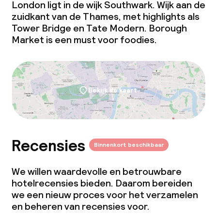
London ligt in de wijk Southwark. Wijk aan de
Eco-label
zuidkant van de Thames, met highlights als
Tower Bridge en Tate Modern. Borough
ISO 50001 – Energy management
Market is een must voor foodies.
ISO 14001 – Environmental
management
Hilton LightStay
Bekijk de kaart
Beleid
Overal rookvrij
Recensies
Binnenkort beschikbaar
We willen waardevolle en betrouwbare
hotelrecensies bieden. Daarom bereiden
we een nieuw proces voor het verzamelen
en beheren van recensies voor.