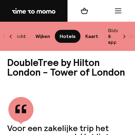
Home
Winkelmand
Menu
Lo
Gids
Overzicht
Wijken
Hotels
Kaart
&
Bl
Scroll naar links
Scrol
app
B
DoubleTree by Hilton
London - Tower of London
Bekijk alle
best
Reisi
We
Voor een zakelijke trip het