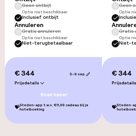
Geen ontbijt
Geen o
Oplaadpunt elektrische auto op
Optie niet beschikbaar
Optie ni
locatie
Inclusief ontbijt
Inclusi
Annuleren
Annuler
Fietsenstalling
Gratis annuleren
Gratis 
Optie niet beschikbaar
Optie ni
Niet-terugbetaalbaar
Niet-t
Toegankelijkheid
Overal rolstoeltoegankelijk
€ 344
€ 344
5–6 sep.
Lift
Prijsdetails
Prijsdetail
Voor toegankelijkheid
Boek kamer
geoptimaliseerde kamers beschikbaar
Steden-app t.w.v. €11,99 cadeau bij je
Steden-app
💝
💝
hotelboeking
hotelboek
Kamers
Voor toegankelijkheid