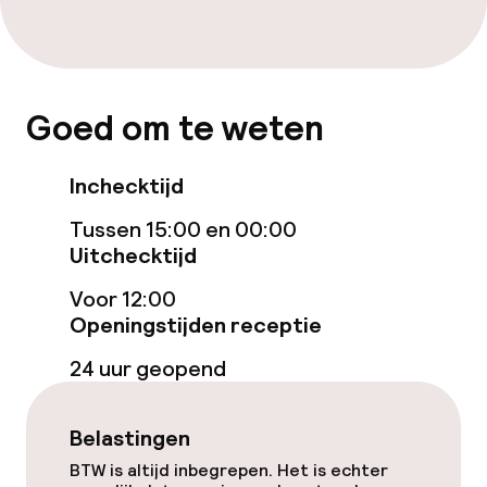
geoptimaliseerde kamers beschikbaar
Zwemmen & wellness
Goed om te weten
Fitnessruimte / gym
Inchecktijd
Entertainment
Tussen 15:00 en 00:00
Gratis wifi
Uitchecktijd
Voor 12:00
Tuin
Openingstijden receptie
Terras
24 uur geopend
Eet- en drinkgelegenheden
Belastingen
BTW is altijd inbegrepen. Het is echter
Restaurant