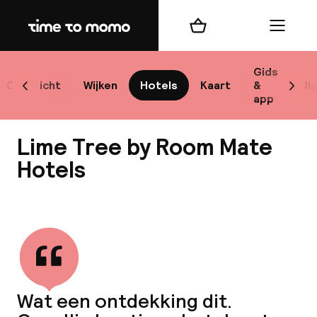
Home
Winkelmand
Menu
Lo
Gids
Overzicht
Wijken
Hotels
Kaart
&
Bl
Scroll naar links
Scrol
app
B
Lime Tree by Room Mate
Hotels
Bekijk alle
best
Reisi
We
Wat een ontdekking dit.