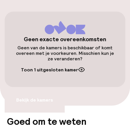
Overal rolstoeltoegankelijk
Entertainment
Geen exacte overeenkomsten
Gratis wifi
Geen van de kamers is beschikbaar of komt
overeen met je voorkeuren. Misschien kun je
Tuin
ze veranderen?
Terras
Toon 1 uitgesloten kamer
Eet- en drinkgelegenheden
Bekijk de kamers
Bar
Goed om te weten
Beleid