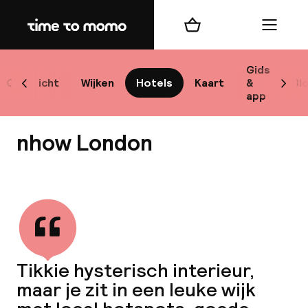
Home
Winkelmand
Menu
Lo
Gids
Overzicht
Wijken
Hotels
Kaart
&
Bl
Scroll naar links
Scrol
app
B
nhow London
Bekijk alle
best
Reisi
Tikkie hysterisch interieur,
maar je zit in een leuke wijk
We