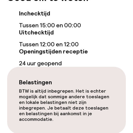
Entertainment
Inchecktijd
Gratis wifi
Tussen 15:00 en 00:00
Uitchecktijd
Eet- en drinkgelegenheden
Tussen 12:00 en 12:00
Openingstijden receptie
Restaurant
24 uur geopend
Bar
Belastingen
Faciliteiten en diensten voor kinderen
BTW is altijd inbegrepen. Het is echter
mogelijk dat sommige andere toeslagen
Babysitservice
en lokale belastingen niet zijn
inbegrepen. Je betaalt deze toeslagen
en belastingen bij aankomst in je
accommodatie.
Schoonmaakvoorzieningen