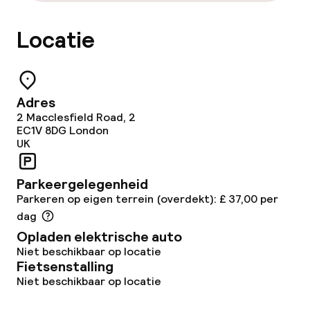
Wasservice
Locatie
Zakelijke faciliteiten
Vergaderruimte
Adres
2 Macclesfield Road, 2
Beleid
EC1V 8DG
London
UK
Overal rookvrij
Parkeergelegenheid
Kleine huisdieren toegestaan (minder
Parkeren op eigen terrein (overdekt): £ 37,00 per
dan de 5 kg)
dag
Opladen elektrische auto
Grote huisdieren toegestaan (meer
Niet beschikbaar op locatie
dan 5 kg)
Fietsenstalling
Niet beschikbaar op locatie