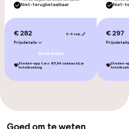
Niet-terugbetaalbaar
Niet-t
Overal rolstoeltoegankelijk
Lift
€ 282
€ 297
5–6 sep.
Voor toegankelijkheid
geoptimaliseerde kamers beschikbaar
Prijsdetails
Prijsdetail
Boek kamer
Kamers
Steden-app t.w.v. €11,99 cadeau bij je
Steden-app
💝
💝
hotelboeking
hotelboek
Voor toegankelijkheid
geoptimaliseerde kamers beschikbaar
Zwemmen & wellness
Fitnessruimte / gym
Goed om te weten