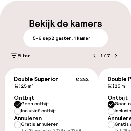
Meertalige medewerkers
Bagageruimte
Bekijk de kamers
Parkeren & mobiliteit
5–6 sep
2 gasten, 1 kamer
Parkeergelegenheid op eigen terrein
(buiten)
Filter
1
/
7
£ 37,00 per dag
€ 282
Openbaar parkeren
Double Superior
Double 
€ 282
25 m²
25 m²
Fietsverhuur
Ontbijt
Ontbijt
Geen ontbijt
Geen o
Fietsen beschikbaar
Inclusief ontbijt
Inclusi
Annuleren
Annuler
Gratis annuleren
Gratis 
Toegankelijkheid
Tot 28 augustus 2026 om 22:59
Tot 28 