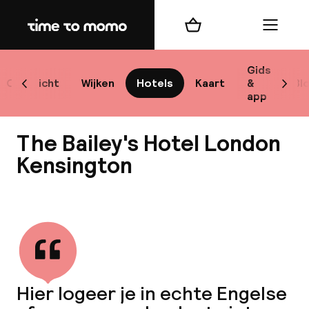
Home
Winkelmand
Menu
Lo
Gids
Overzicht
Wijken
Hotels
Kaart
&
Bl
Scroll naar links
Scrol
app
B
The Bailey's Hotel London
Kensington
Bekijk alle
best
Reisi
We
Hier logeer je in echte Engelse