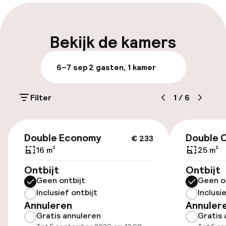
Meertalige medewerkers
Bagageruimte
Bekijk de kamers
Parkeren & mobiliteit
6–7 sep
2 gasten, 1 kamer
Parkeergelegenheid op eigen terrein
(buiten)
Filter
1
/
6
£ 40,00 per dag
€ 233
Openbaar parkeren
Double Economy
Double C
€ 233
16 m²
25 m²
Luchthavenshuttle
Ontbijt
Ontbijt
Geen ontbijt
Geen o
Inclusief ontbijt
Inclusi
Toegankelijkheid
Annuleren
Annuler
Gratis annuleren
Gratis 
Overal rolstoeltoegankelijk