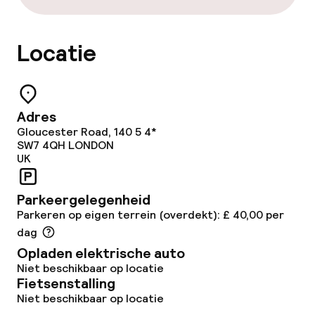
Roomservice
Locatie
Dieetopties
Speciale dieetopties
Adres
Vegetarische opties
Gloucester Road, 140 5 4*
SW7 4QH
LONDON
UK
Schoonmaakvoorzieningen
Parkeergelegenheid
Wasservice
Parkeren op eigen terrein (overdekt): £ 40,00 per
dag
Zakelijke faciliteiten
Opladen elektrische auto
Niet beschikbaar op locatie
Conferentieruimte
Fietsenstalling
Niet beschikbaar op locatie