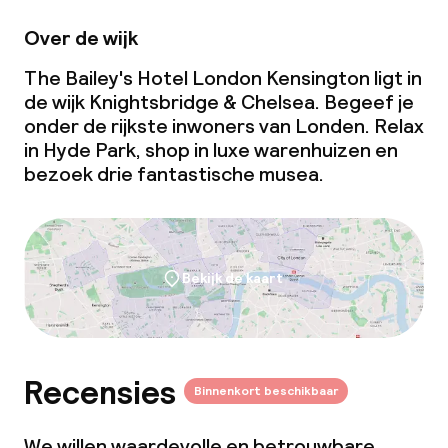
Vergaderruimte
Over de wijk
Beleid
The Bailey's Hotel London Kensington ligt in
de wijk Knightsbridge & Chelsea. Begeef je
Overal rookvrij
onder de rijkste inwoners van Londen. Relax
in Hyde Park, shop in luxe warenhuizen en
bezoek drie fantastische musea.
Bekijk de kaart
Recensies
Binnenkort beschikbaar
We willen waardevolle en betrouwbare