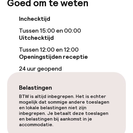
Eet- en drinkgelegenheden
Goed om te weten
Restaurant
Inchecktijd
Bar
Tussen 15:00 en 00:00
Uitchecktijd
Eet- en drinkdiensten
Tussen 12:00 en 12:00
Openingstijden receptie
Ontbijtbuffet
24 uur geopend
Ontbijt à la carte
Belastingen
Lunch, vast menu
BTW is altijd inbegrepen. Het is echter
mogelijk dat sommige andere toeslagen
Diner à la carte
en lokale belastingen niet zijn
inbegrepen. Je betaalt deze toeslagen
en belastingen bij aankomst in je
Diner, vast menu
accommodatie.