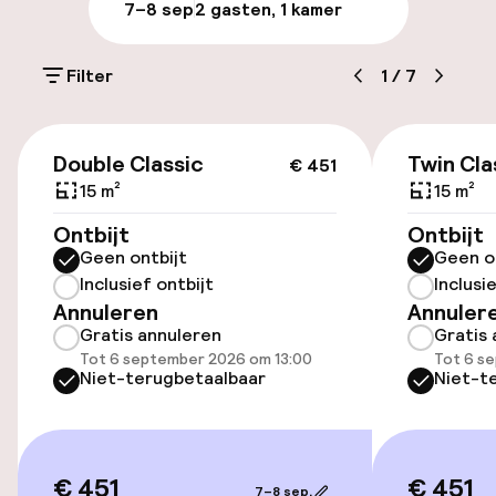
7–8 sep
2 gasten, 1 kamer
Luchthavenshuttle
Filter
1
/
7
Toegankelijkheid
€ 451
Double Classic
Twin Cla
€ 451
Lift
15 m²
15 m²
Ontbijt
Ontbijt
Kamers
Geen ontbijt
Geen o
Inclusief ontbijt
Inclusi
Familiekamers beschikbaar
Annuleren
Annuler
Gratis annuleren
Gratis 
Tot 6 september 2026 om 13:00
Tot 6 s
Niet-terugbetaalbaar
Niet-t
Zwemmen & wellness
Fitnessruimte / gym
€ 451
€ 451
7–8 sep.