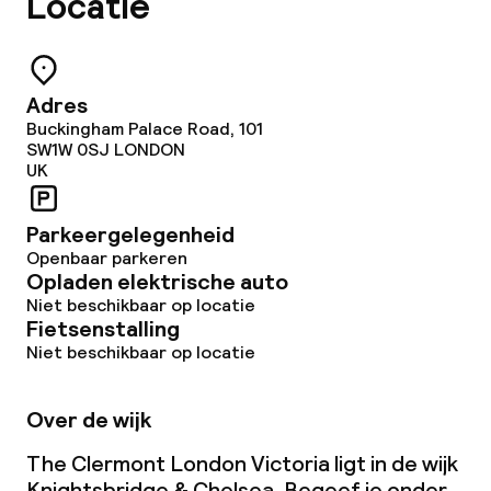
Locatie
Wasservice
Zakelijke faciliteiten
Adres
Buckingham Palace Road, 101
Conferentieruimte
SW1W 0SJ
LONDON
UK
Vergaderruimte
Parkeergelegenheid
Openbaar parkeren
Beleid
Opladen elektrische auto
Niet beschikbaar op locatie
Borg bij aankomst
Fietsenstalling
Niet beschikbaar op locatie
Overal rookvrij
Over de wijk
The Clermont London Victoria ligt in de wijk
Knightsbridge & Chelsea. Begeef je onder