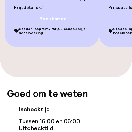
Entertainment
Prijsdetails
Prijsdetail
Gratis wifi
Boek kamer
Steden-app t.w.v. €11,99 cadeau bij je
Steden-app
💝
💝
hotelboeking
hotelboek
Eet- en drinkgelegenheden
Restaurant
Bar
Eet- en drinkdiensten
Goed om te weten
Ontbijtbuffet
Inchecktijd
Lunch à la carte
Tussen 16:00 en 06:00
Uitchecktijd
Lunch, vast menu