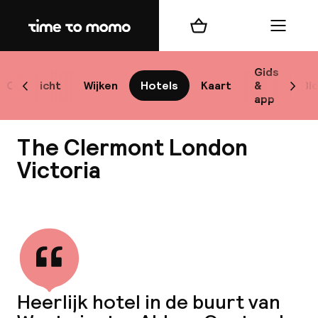
Home
Winkelmand
Menu
Lo
Gids
Overzicht
Wijken
Hotels
Kaart
&
Bl
Scroll naar links
Scrol
app
B
The Clermont London
Victoria
Bekijk alle
best
Reisi
We
Heerlijk hotel in de buurt van