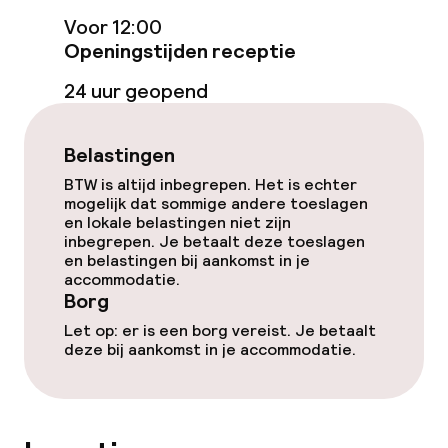
Voor 12:00
Diner à la carte
Openingstijden receptie
Diner, vast menu
24 uur geopend
Roomservice
Belastingen
BTW is altijd inbegrepen. Het is echter
Dieetopties
mogelijk dat sommige andere toeslagen
en lokale belastingen niet zijn
inbegrepen. Je betaalt deze toeslagen
Speciale dieetopties
en belastingen bij aankomst in je
accommodatie.
Glutenvrije opties
Borg
Let op: er is een borg vereist. Je betaalt
Vegetarische opties
deze bij aankomst in je accommodatie.
Schoonmaakvoorzieningen