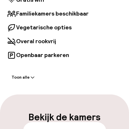
nu open. The Clermont Restaurant & Bar is
open voor ontbijt en afternoon tea wordt
Familiekamers beschikbaar
geserveerd in de Tea Lounge.
Vegetarische opties
Overal rookvrij
Openbaar parkeren
Welkom
Toon alle
Receptie: 24 uur geopend
Bagageruimte
Parkeren & mobiliteit
Bekijk de kamers
Openbaar parkeren