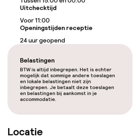
Tussen 15:00 en 00:00
Uitchecktijd
Babysitservice
Voor 11:00
Openingstijden receptie
Schoonmaakvoorzieningen
24 uur geopend
Wasfaciliteiten (wasmachine)
Belastingen
Wasservice
BTW is altijd inbegrepen. Het is echter
mogelijk dat sommige andere toeslagen
en lokale belastingen niet zijn
Zakelijke faciliteiten
inbegrepen. Je betaalt deze toeslagen
en belastingen bij aankomst in je
Conferentieruimte
accommodatie.
Vergaderruimte
Locatie
Beleid