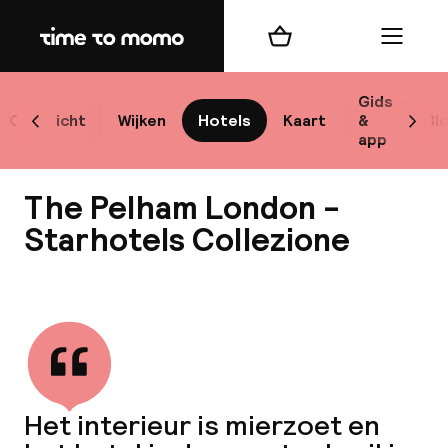
Home
Winkelmand
Menu
Lo
Gids
Overzicht
Wijken
Hotels
Kaart
&
Bl
Scroll naar links
Scrol
app
B
The Pelham London -
Starhotels Collezione
Bekijk alle
best
Reisi
We
Het interieur is mierzoet en