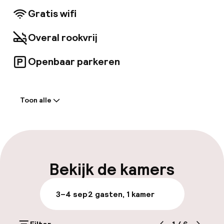
verblijft in alle opzichten te garanderen. Extra
Gratis wifi
kosten kunnen in rekening worden gebracht
voor sommige van deze services.
Overal rookvrij
Openbaar parkeren
Welkom
Toon alle
Receptie: 24 uur geopend
Laat uitchecken mogelijk
Meertalige medewerkers
Bekijk de kamers
Bagageruimte
3–4 sep
2 gasten, 1 kamer
Parkeren & mobiliteit