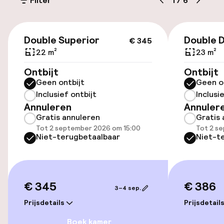
Filter
1
/
6
Openbaar parkeren
€ 345
Double Superior
Double 
€ 345
Toegankelijkheid
22 m²
23 m²
Lift
Ontbijt
Ontbijt
Geen ontbijt
Geen o
Inclusief ontbijt
Inclusi
Kamers
Annuleren
Annuler
Gratis annuleren
Gratis 
Kamers voor rokers beschikbaar
Tot 2 september 2026 om 15:00
Tot 2 s
Niet-terugbetaalbaar
Niet-t
Zwemmen & wellness
€ 345
€ 386
Fitnessruimte / gym
3–4 sep.
Prijsdetails
Prijsdetail
Entertainment
Boek kamer