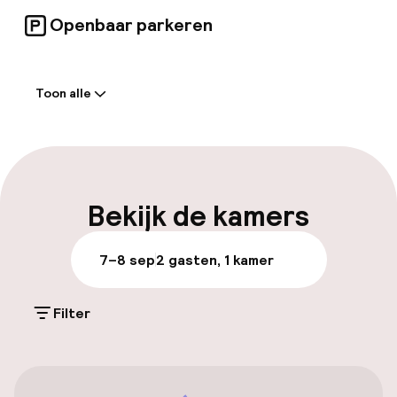
Openbaar parkeren
Welkom
Toon alle
Receptie: 24 uur geopend
Meertalige medewerkers
Bagageruimte
Bekijk de kamers
Parkeren & mobiliteit
7–8 sep
2 gasten, 1 kamer
Parkeergelegenheid op eigen terrein
(buiten)
Filter
Mogelijk extra kosten
Openbaar parkeren