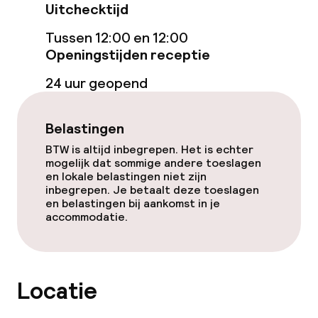
Uitchecktijd
Tuin
Tussen 12:00 en 12:00
Terras
Openingstijden receptie
24 uur geopend
TV lounge
Belastingen
Eet- en drinkgelegenheden
BTW is altijd inbegrepen. Het is echter
mogelijk dat sommige andere toeslagen
Bar
en lokale belastingen niet zijn
inbegrepen. Je betaalt deze toeslagen
en belastingen bij aankomst in je
Eet- en drinkdiensten
accommodatie.
Roomservice
Locatie
Schoonmaakvoorzieningen