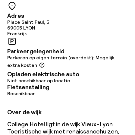
Wasservice
Adres
Place Saint Paul, 5
Zakelijke faciliteiten
69005
LYON
Frankrijk
Conferentieruimte
Parkeergelegenheid
Vergaderruimte
Parkeren op eigen terrein (overdekt): Mogelijk
extra kosten
Opladen elektrische auto
Beleid
Niet beschikbaar op locatie
Fietsenstalling
Overal rookvrij
Beschikbaar
Over de wijk
College Hotel ligt in de wijk Vieux-Lyon.
Toeristische wijk met renaissancehuizen,