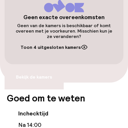
Fietsenstalling
Geen exacte overeenkomsten
Geen van de kamers is beschikbaar of komt
Toegankelijkheid
overeen met je voorkeuren. Misschien kun je
ze veranderen?
Overal rolstoeltoegankelijk
Toon 4 uitgesloten kamers
Lift
Zwemmen & wellness
Bekijk de kamers
Massage
Goed om te weten
Entertainment
Inchecktijd
Gratis wifi
Na 14:00