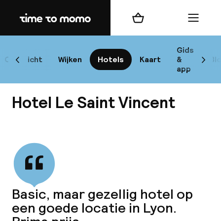
Home
Winkelmand
Menu
L
Gids
Overzicht
Wijken
Hotels
Kaart
&
Bl
Scroll naar links
Scrol
app
B
Hotel Le Saint Vincent
Bekijk alle
best
Reisi
Basic, maar gezellig hotel op
een goede locatie in Lyon.
We