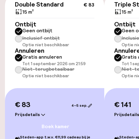
Double Standard
Triple S
€ 83
Overal rolstoeltoegankelijk
15 m²
15 m²
Ontbijt
Ontbijt
Entertainment
Geen ontbijt
Geen o
Inclusief ontbijt
Inclusi
Gratis wifi
Optie niet beschikbaar
Optie ni
Annuleren
Annuler
Gratis annuleren
Gratis 
Tot 1 september 2026 om 21:59
Tot 1 s
Beleid
Niet-terugbetaalbaar
Niet-t
Optie niet beschikbaar
Optie ni
Grote huisdieren toegestaan (meer
dan 5 kg)
€ 83
€ 141
4–5 sep.
Prijsdetails
Prijsdetail
Boek kamer
Steden-app t.w.v. €11,99 cadeau bij je
Steden-app