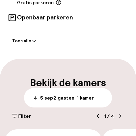
Gratis parkeren
Openbaar parkeren
Welkom
Toon alle
Receptie: 24 uur geopend
Parkeren & mobiliteit
Parkeergelegenheid op eigen terrein
Bekijk de kamers
(buiten)
Gratis parkeren
4–5 sep
2 gasten, 1 kamer
Openbaar parkeren
Filter
1
/
4
Toegankelijkheid
€ 83