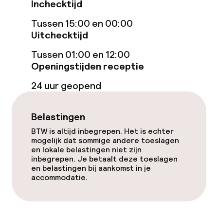
Inchecktijd
Eet- en drinkgelegenheden
Tussen 15:00 en 00:00
Uitchecktijd
Restaurant
Tussen 01:00 en 12:00
Bar
Openingstijden receptie
24 uur geopend
Eet- en drinkdiensten
Belastingen
Ontbijtbuffet
BTW is altijd inbegrepen. Het is echter
mogelijk dat sommige andere toeslagen
Lunch à la carte
en lokale belastingen niet zijn
inbegrepen. Je betaalt deze toeslagen
Diner à la carte
en belastingen bij aankomst in je
accommodatie.
Roomservice