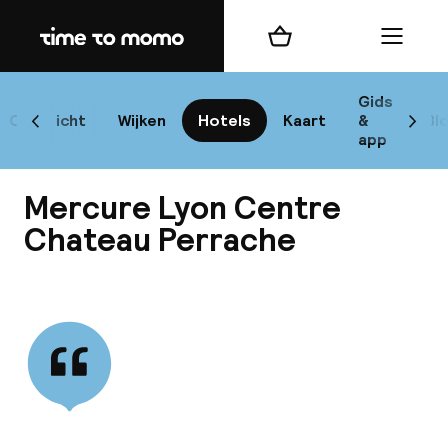
Home
Winkelmand
Menu
L
Gids
Overzicht
Wijken
Hotels
Kaart
&
Bl
Scroll naar links
Scrol
app
B
Mercure Lyon Centre
Chateau Perrache
Bekijk alle
best
Reisi
We