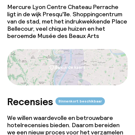
Vergaderruimte
Mercure Lyon Centre Chateau Perrache
ligt in de wijk Presqu'île. Shoppingcentrum
van de stad, met het indrukwekkende Place
Beleid
Bellecour, veel chique huizen en het
beroemde Musée des Beaux Arts
Overal rookvrij
Bekijk de kaart
Recensies
Binnenkort beschikbaar
We willen waardevolle en betrouwbare
hotelrecensies bieden. Daarom bereiden
we een nieuw proces voor het verzamelen