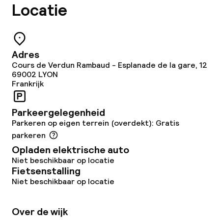
Dieetopties
Locatie
Vegetarische opties
Adres
Faciliteiten en diensten voor kinderen
Cours de Verdun Rambaud - Esplanade de la gare, 12
69002
LYON
Frankrijk
Babysitservice
Parkeergelegenheid
Schoonmaakvoorzieningen
Parkeren op eigen terrein (overdekt): Gratis
parkeren
Wasservice
Opladen elektrische auto
Niet beschikbaar op locatie
Fietsenstalling
Zakelijke faciliteiten
Niet beschikbaar op locatie
Conferentieruimte
Over de wijk