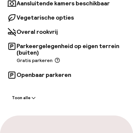
Ville de Lyon (3, 2 km).
Aansluitende kamers beschikbaar
Vegetarische opties
Overal rookvrij
Parkeergelegenheid op eigen terrein
(buiten)
Gratis parkeren
Openbaar parkeren
Welkom
Toon alle
Receptie: 24 uur geopend
Meertalige medewerkers
Bagageruimte