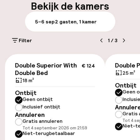
Bekijk de kamers
Parkeren & mobiliteit
5–6 sep
2 gasten, 1 kamer
Parkeergelegenheid op eigen terrein
(buiten)
Filter
1
/
3
Gratis parkeren
€ 124
Openbaar parkeren
Double Superior With
Double 
€ 124
Double Bed
25 m²
Luchthavenshuttle
18 m²
Ontbijt
Geen o
Ontbijt
Geen ontbijt
Inclusi
Toegankelijkheid
Annuler
Inclusief ontbijt
Gratis 
Annuleren
Overal rolstoeltoegankelijk
Tot 4 s
Gratis annuleren
Niet-t
Tot 4 september 2026 om 21:59
Lift
Niet-terugbetaalbaar