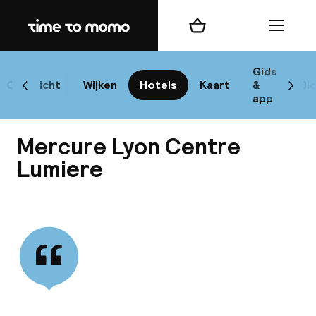
Home
Winkelmand
Menu
L
Gids
Overzicht
Wijken
Hotels
Kaart
&
Bl
Scroll naar links
Scrol
app
B
Mercure Lyon Centre
Lumiere
Bekijk alle
best
Reisi
We