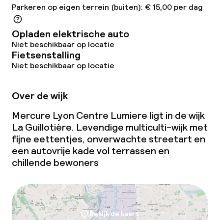
Wasservice
Parkeren op eigen terrein (buiten): € 15,00 per dag
Opladen elektrische auto
Zakelijke faciliteiten
Niet beschikbaar op locatie
Fietsenstalling
Conferentieruimte
Niet beschikbaar op locatie
Vergaderruimte
Over de wijk
Mercure Lyon Centre Lumiere ligt in de wijk
Beleid
La Guillotière. Levendige multiculti-wijk met
fijne eettentjes, onverwachte streetart en
Overal rookvrij
een autovrije kade vol terrassen en
chillende bewoners
Kleine huisdieren toegestaan (minder
dan de 5 kg)
Bekijk de kaart