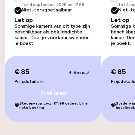
Tot 4 september 2026 om 21:59
Tot 4 s
Openbaar parkeren
Niet-terugbetaalbaar
Niet-t
Let op
Let op
Luchthavenshuttle
Sommige kamers van dit type zijn
Sommige ka
beschikbaar als geluidsdichte
beschikbaa
kamer. Deel je voorkeur wanneer
kamer. Dee
Toegankelijkheid
je boekt.
je boekt.
Overal rolstoeltoegankelijk
€ 85
€ 85
Lift
5–6 sep.
Prijsdetails
Prijsdetail
Voor toegankelijkheid
geoptimaliseerde kamers beschikbaar
Boek kamer
Steden-app t.w.v. €11,99 cadeau bij je
Steden-app
💝
💝
hotelboeking
hotelboek
Kamers
Voor toegankelijkheid
geoptimaliseerde kamers beschikbaar