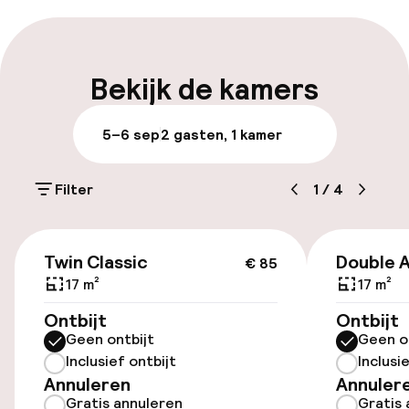
Express check-in mogelijk
Express check-out mogelijk
Bekijk de kamers
Meertalige medewerkers
5–6 sep
2 gasten, 1 kamer
Bagageruimte
Filter
1
/
4
Parkeren & mobiliteit
€ 85
Parkeergelegenheid op eigen terrein
Twin Classic
Double 
€ 85
(buiten)
17 m²
17 m²
Mogelijk extra kosten
Ontbijt
Ontbijt
Geen ontbijt
Geen o
Parkeergelegenheid op eigen terrein
Inclusief ontbijt
Inclusi
(binnen)
Annuleren
Annuler
€ 15,00 per dag
Gratis annuleren
Gratis 