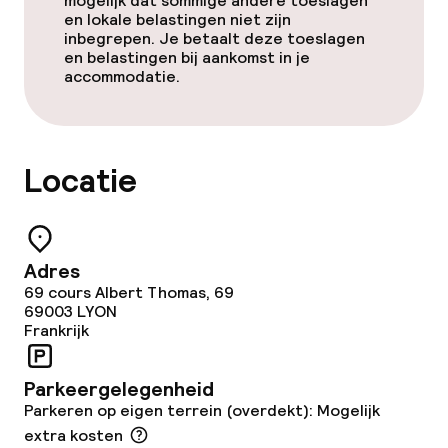
mogelijk dat sommige andere toeslagen
en lokale belastingen niet zijn
Ontbijt geserveerd aan tafel
inbegrepen. Je betaalt deze toeslagen
en belastingen bij aankomst in je
accommodatie.
Lunch à la carte
Lunch, vast menu
Locatie
Diner à la carte
Roomservice
Adres
Dieetopties
69 cours Albert Thomas, 69
69003
LYON
Frankrijk
Vegetarische opties
Parkeergelegenheid
Schoonmaakvoorzieningen
Parkeren op eigen terrein (overdekt): Mogelijk
extra kosten