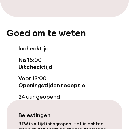
Entertainment
Gratis wifi
Goed om te weten
TV lounge
Inchecktijd
Na 15:00
Eet- en drinkgelegenheden
Uitchecktijd
Restaurant
Voor 13:00
Openingstijden receptie
Bar
24 uur geopend
Eet- en drinkdiensten
Belastingen
Ontbijtbuffet
BTW is altijd inbegrepen. Het is echter